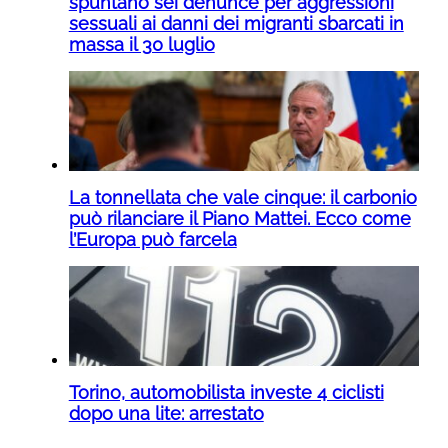
spuntano sei denunce per aggressioni
sessuali ai danni dei migranti sbarcati in
massa il 30 luglio
La tonnellata che vale cinque: il carbonio
può rilanciare il Piano Mattei. Ecco come
l’Europa può farcela
Torino, automobilista investe 4 ciclisti
dopo una lite: arrestato