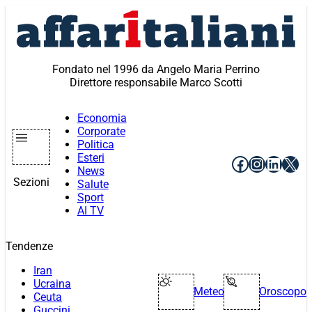
Vai
al
contenuto
Fondato nel 1996 da Angelo Maria Perrino
Direttore responsabile Marco Scotti
Economia
Corporate
Politica
Esteri
Facebook
Instagr
Linke
X
News
Sezioni
Salute
Sport
AI TV
Tendenze
Iran
Ucraina
Meteo
Oroscopo
Ceuta
Guccini