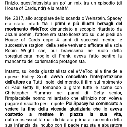
l’inizio, quest’intervista un po’ un mix tra un episodio (di
House of Cards, ndr) e la realtà”.
Nel 2017, allo scoppiare dello scandalo Weinstein, Spacey
era stato infatti
tra i primi e più illustri bersagli del
movimento #MeToo:
denunciato a scoppio ritardato da
alcuni uomini, l’attore era stato licenziato sui due piedi da
House of Cards dopo 4 anni di successi mentre le
successive stagioni della serie venivano affidate alla sola
Robin Wright che, pur bravissima nel ruolo della
spregiudicata moglie di Frank, aveva fatto sentire la
mancanza del carismatico protagonista.
Intanto, sull’onda giustizialista del #MeToo, alla fine delle
riprese Ridley Scott
aveva cancellato l’interpretazione
dell’attore
da Tutti i soldi del mondo, il film sul rapimento
di Paul Getty III, tornando a girare tutte le scene con
Christopher Plummer nei panni di Getty senior,
l’implacabile nonno miliardario che all’inizio non voleva
pagare il riscatto per il nipote.
Poi Spacey ha cominciato a
vedere la fine della vicenda giudiziaria che lo aveva
costretto a mettere in piazza la sua vita,
dall’omosessualità mai dichiarata prima al racconto della
sua infanzia da incubo con il padre nazista e abusatore