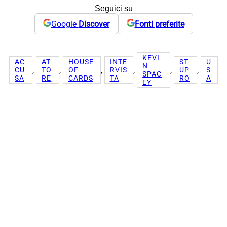
Seguici su
Google
Discover
Fonti preferite
KEVI
AC
AT
HOUSE
INTE
ST
U
N
, 
, 
, 
, 
, 
, 
CU
TO
OF
RVIS
UP
S
SPAC
SA
RE
CARDS
TA
RO
A
EY