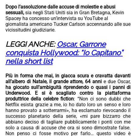
Dopo l’assoluzione dalle accuse di molestie e abusi
sessuali,
sia negli Stati Uniti sia in Gran Bretagna, Kevin
Spacey ha concesso un’intervista su YouTube al
giornalista americano Tucker Carlson accennando alle sue
vicissitudini giudiziarie.
LEGGI ANCHE:
Oscar, Garrone
conquista Hollywood: “Io Capitano”
nella short list
Più in forma che mai, in giacca scura e cravatta davanti
all’albero di Natale, il grande attore, 64 anni
e due Oscar,
ha giocato sull’ambiguità riprendendo o quasi i panni di
Underwood. E si è scagliato contro la piattaforma
produttrice della celebre fiction
: “Non ci sono dubbi che
Netflix esista grazie a me, io ho dato loro un senso e loro
hanno provato a sotterrarmi», ha esclamato rievocando il
successo planetario della serie, «mi pare bizzarro che
abbiano deciso di tagliare pubblicamente i ponti con me
solo a causa di accuse che ora si sono dimostrate false.
Non penso ci fosse motivo per farlo… questo video è