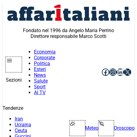
Vai
al
contenuto
Fondato nel 1996 da Angelo Maria Perrino
Direttore responsabile Marco Scotti
Economia
Corporate
Politica
Esteri
Facebook
Instagr
Linke
X
News
Sezioni
Salute
Sport
AI TV
Tendenze
Iran
Ucraina
Meteo
Oroscopo
Ceuta
Guccini