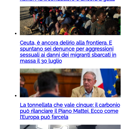
Ceuta, è ancora delirio alla frontiera. E
spuntano sei denunce per aggressioni
sessuali ai danni dei migranti sbarcati in
massa il 30 luglio
La tonnellata che vale cinque: il carbonio
può rilanciare il Piano Mattei. Ecco come
l’Europa può farcela