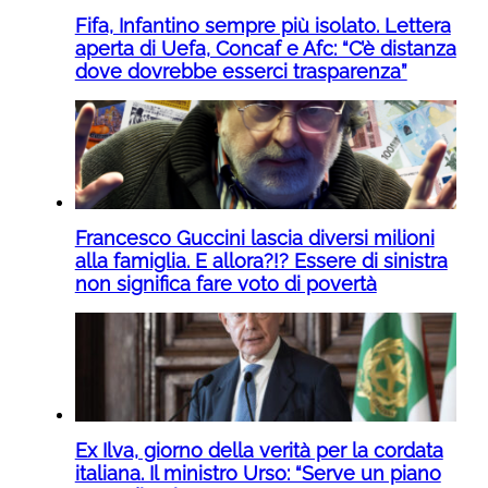
Fifa, Infantino sempre più isolato. Lettera
aperta di Uefa, Concaf e Afc: “C’è distanza
dove dovrebbe esserci trasparenza”
Francesco Guccini lascia diversi milioni
alla famiglia. E allora?!? Essere di sinistra
non significa fare voto di povertà
Ex Ilva, giorno della verità per la cordata
italiana. Il ministro Urso: “Serve un piano