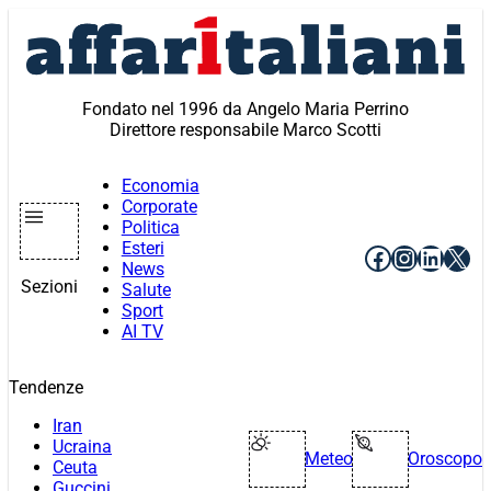
Vai
al
contenuto
Fondato nel 1996 da Angelo Maria Perrino
Direttore responsabile Marco Scotti
Economia
Corporate
Politica
Esteri
Facebook
Instagr
Linke
X
News
Sezioni
Salute
Sport
AI TV
Tendenze
Iran
Ucraina
Meteo
Oroscopo
Ceuta
Guccini