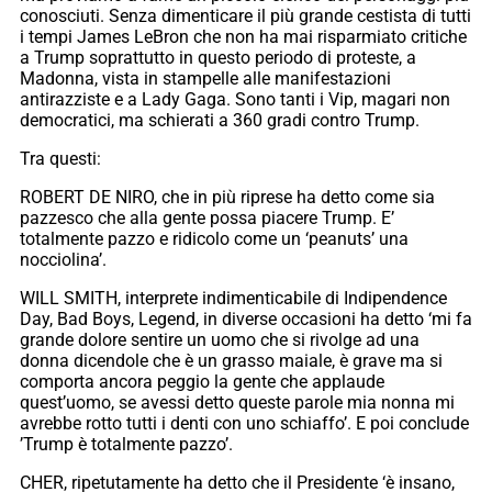
conosciuti. Senza dimenticare il più grande cestista di tutti
i tempi James LeBron che non ha mai risparmiato critiche
a Trump soprattutto in questo periodo di proteste, a
Madonna, vista in stampelle alle manifestazioni
antirazziste e a Lady Gaga. Sono tanti i Vip, magari non
democratici, ma schierati a 360 gradi contro Trump.
Tra questi:
ROBERT DE NIRO, che in più riprese ha detto come sia
pazzesco che alla gente possa piacere Trump. E’
totalmente pazzo e ridicolo come un ‘peanuts’ una
nocciolina’.
WILL SMITH, interprete indimenticabile di Indipendence
Day, Bad Boys, Legend, in diverse occasioni ha detto ‘mi fa
grande dolore sentire un uomo che si rivolge ad una
donna dicendole che è un grasso maiale, è grave ma si
comporta ancora peggio la gente che applaude
quest’uomo, se avessi detto queste parole mia nonna mi
avrebbe rotto tutti i denti con uno schiaffo’. E poi conclude
’Trump è totalmente pazzo’.
CHER, ripetutamente ha detto che il Presidente ‘è insano,