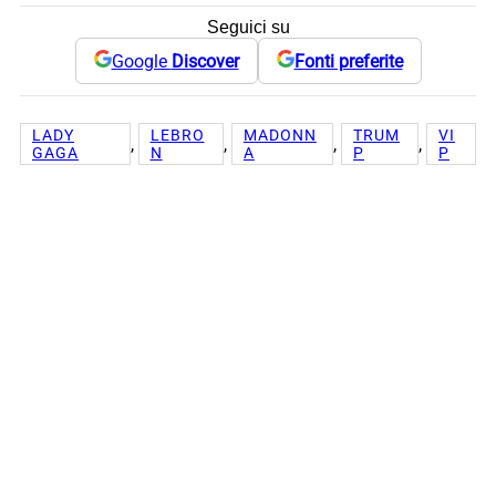
Seguici su
Google
Discover
Fonti preferite
LADY
LEBRO
MADONN
TRUM
VI
, 
, 
, 
, 
GAGA
N
A
P
P