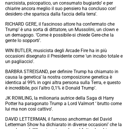
narcisista, psicopatico, un consumato bugiardo’ e per
chiarire ancora meglio il suo pensiero ha concluso con’
desidero che sparisca dalla faccia della terra’.
RICHARD GERE, il fascinoso attore ha confermato che
Trump’ è una sorta di dittatore, un Mussolini, un clown e
un demagogo. ‘Come è possibile-si chiede Gere-che la
gente lo sopporti’.
WIN BUTLER, musicista degli Arcade Fire ha in più
occasioni disegnato il Presidente come ‘un incubo totale e
un pagliaccio’.
BARBRA STREISAND, per definire Trump ha chiamato in
causa la genetica’ la nostra composizione genetica è
identica al 99% in ogni altra persona sulla Terra, e questo
è incredibile, poi l’altro 0,1% è Donald Trump’.
JK ROWLING, la milionaria autrice della Saga di Harry
Potter ha paragonato Trump a Lord Valmort ‘ brutto come
lui ma non così cattivo’.
DAVID LETTERMAN, il famoso anchorman del David
Letterman Show ha dichiarato in diverse occasioni’ che la