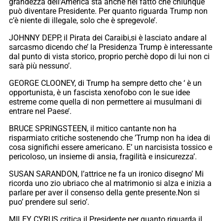
grandezza dell’America sta anche nel fatto che chiunque
può diventare Presidente. Per quanto riguarda Trump non
c’è niente di illegale, solo che è spregevole’.
JOHNNY DEPP, il Pirata dei Caraibi,si è lasciato andare al
sarcasmo dicendo che’ la Presidenza Trump è interessante
dal punto di vista storico, proprio perchè dopo di lui non ci
sarà più nessuno’.
GEORGE CLOONEY, di Trump ha sempre detto che ‘ è un
opportunista, è un fascista xenofobo con le sue idee
estreme come quella di non permettere ai musulmani di
entrare nel Paese’.
BRUCE SPRINGSTEEN, il mitico cantante non ha
risparmiato critiche sostenendo che ’Trump non ha idea di
cosa significhi essere americano. E’ un narcisista tossico e
pericoloso, un insieme di ansia, fragilità e insicurezza’.
SUSAN SARANDON, l’attrice ne fa un ironico disegno’ Mi
ricorda uno zio ubriaco che al matrimonio si alza e inizia a
parlare per aver il consenso della gente presente.Non si
puo’ prendere sul serio’.
MILEY CYRUS critica il Presidente per quanto riguarda il