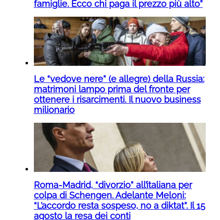
famiglie. Ecco chi paga il prezzo più alto”
Le “vedove nere” (e allegre) della Russia:
matrimoni lampo prima del fronte per
ottenere i risarcimenti. Il nuovo business
milionario
Roma-Madrid, “divorzio” all’italiana per
colpa di Schengen. Adelante Meloni:
“L’accordo resta sospeso, no a diktat”. Il 15
agosto la resa dei conti