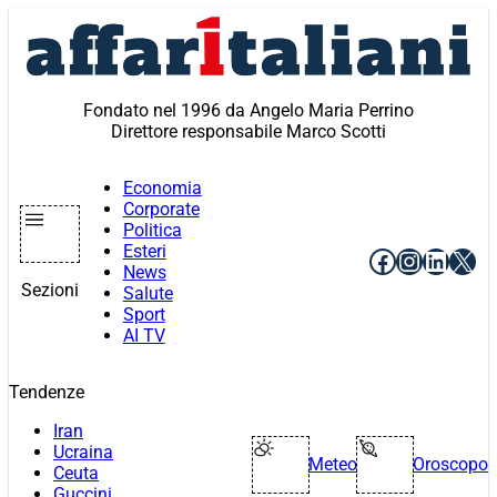
Vai
al
contenuto
Fondato nel 1996 da Angelo Maria Perrino
Direttore responsabile Marco Scotti
Economia
Corporate
Politica
Esteri
Facebook
Instagr
Linke
X
News
Sezioni
Salute
Sport
AI TV
Tendenze
Iran
Ucraina
Meteo
Oroscopo
Ceuta
Guccini