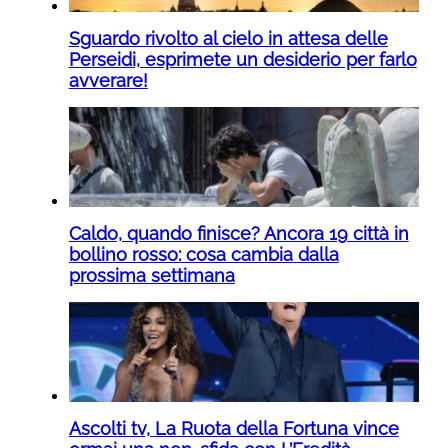
Sguardo rivolto al cielo in attesa delle
Perseidi, esprimete un desiderio per farlo
avverare!
Caldo, quando finisce? Ancora 19 città in
bollino rosso: cosa cambia dalla
prossima settimana
Ascolti tv, La Ruota della Fortuna vince