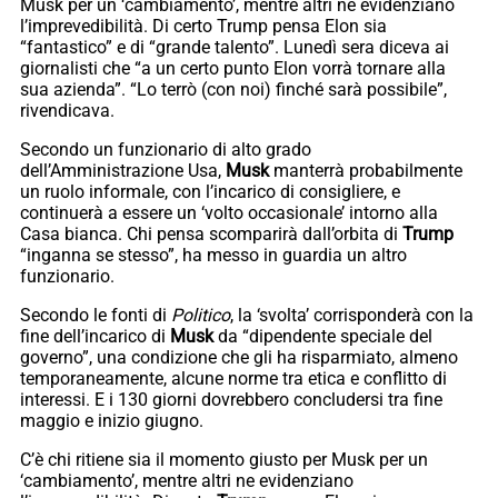
Musk per un ‘cambiamento’, mentre altri ne evidenziano
l’imprevedibilità. Di certo Trump pensa Elon sia
“fantastico” e di “grande talento”. Lunedì sera diceva ai
giornalisti che “a un certo punto Elon vorrà tornare alla
sua azienda”. “Lo terrò (con noi) finché sarà possibile”,
rivendicava.
Secondo un funzionario di alto grado
dell’Amministrazione Usa,
Musk
manterrà probabilmente
un ruolo informale, con l’incarico di consigliere, e
continuerà a essere un ‘volto occasionale’ intorno alla
Casa bianca. Chi pensa scomparirà dall’orbita di
Trump
“inganna se stesso”, ha messo in guardia un altro
funzionario.
Secondo le fonti di
Politico
, la ‘svolta’ corrisponderà con la
fine dell’incarico di
Musk
da “dipendente speciale del
governo”, una condizione che gli ha risparmiato, almeno
temporaneamente, alcune norme tra etica e conflitto di
interessi. E i 130 giorni dovrebbero concludersi tra fine
maggio e inizio giugno.
C’è chi ritiene sia il momento giusto per Musk per un
‘cambiamento’, mentre altri ne evidenziano