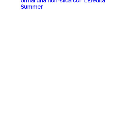
ormai una non-sfida con L’Eredità
Summer