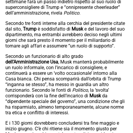
settimane farà un passo indietro rispetto al suo ruolo di
superconsigliere di Trump e “onnipresente cheerleader”
dell’amministrazione, rivela
Politico
.
Secondo tre fonti interne alla cerchia del presidente citate
dal sito,
Trump
è soddisfatto di
Musk
e del lavoro del suo
dipartimento, ma entrambi avrebbero deciso negli ultimi
giorni che sarà presto il momento per il miliardario di
tornare agli affari e assumere “un ruolo di supporto”.
Secondo un funzionario di alto grado
dell’Amministrazione Usa
, Musk manterrà probabilmente
un ruolo informale, con l’incarico di consigliere, e
continuerà a essere un ‘volto occasionale’ intorno alla
Casa bianca. Chi pensa scomparirà dall’orbita di Trump
“inganna se stesso”, ha messo in guardia un altro
funzionario. Secondo le fonti di
Politico
, la ‘svolta’
corrisponderà con la fine dell’incarico di
Musk
da
“dipendente speciale del governo”, una condizione che gli
ha risparmiato, almeno temporaneamente, alcune norme
tra etica e conflitto di interessi.
E i 130 giorni dovrebbero concludersi tra fine maggio e
inizio giugno. C’è chi ritiene sia il momento giusto per