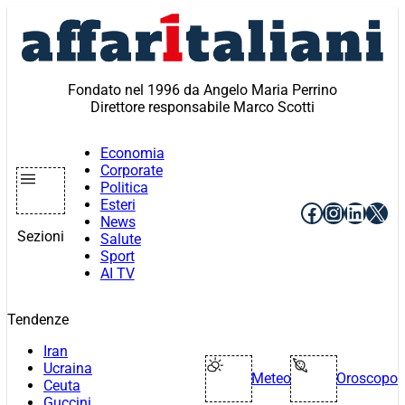
Vai
al
contenuto
Fondato nel 1996 da Angelo Maria Perrino
Direttore responsabile Marco Scotti
Economia
Corporate
Politica
Esteri
Facebook
Instagr
Linke
X
News
Sezioni
Salute
Sport
AI TV
Tendenze
Iran
Ucraina
Meteo
Oroscopo
Ceuta
Guccini