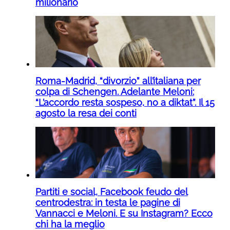
milionario
Roma-Madrid, “divorzio” all’italiana per
colpa di Schengen. Adelante Meloni:
“L’accordo resta sospeso, no a diktat”. Il 15
agosto la resa dei conti
Partiti e social, Facebook feudo del
centrodestra: in testa le pagine di
Vannacci e Meloni. E su Instagram? Ecco
chi ha la meglio