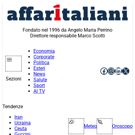
Vai
al
contenuto
Fondato nel 1996 da Angelo Maria Perrino
Direttore responsabile Marco Scotti
Economia
Corporate
Politica
Esteri
Facebook
Instagr
Linke
X
News
Sezioni
Salute
Sport
AI TV
Tendenze
Iran
Ucraina
Meteo
Oroscopo
Ceuta
Guccini