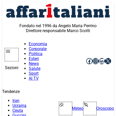
Vai
al
contenuto
Fondato nel 1996 da Angelo Maria Perrino
Direttore responsabile Marco Scotti
Economia
Corporate
Politica
Esteri
Facebook
Instagr
Linke
X
News
Sezioni
Salute
Sport
AI TV
Tendenze
Iran
Ucraina
Meteo
Oroscopo
Ceuta
Guccini