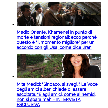
Medio Oriente, Khamenei in punto di
morte e tensioni regionali: ecco perché
questo è “il momento migliore” per un
accordo con gli Usa, come dice l’Iran
Mita Medici: “Sindaco, si svegli”. La Voce
degli amici alberi chiede di essere
ascoltata. “E agli amici, come ai nemici,
non si spara mai” – INTERVISTA
ESCLUSIVA