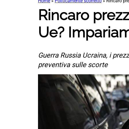
Home
»
Politicamente scorretto
»
Rincaro pre
Rincaro prezz
Ue? Impariam
Guerra Russia Ucraina, i prezz
preventiva sulle scorte