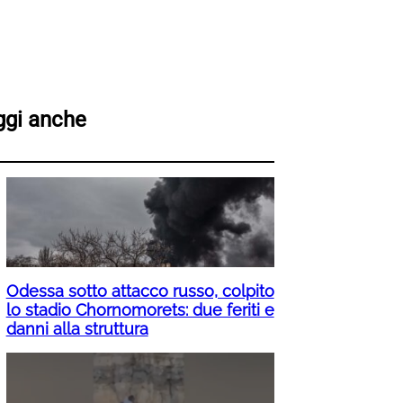
ggi anche
Odessa sotto attacco russo, colpito
lo stadio Chornomorets: due feriti e
danni alla struttura