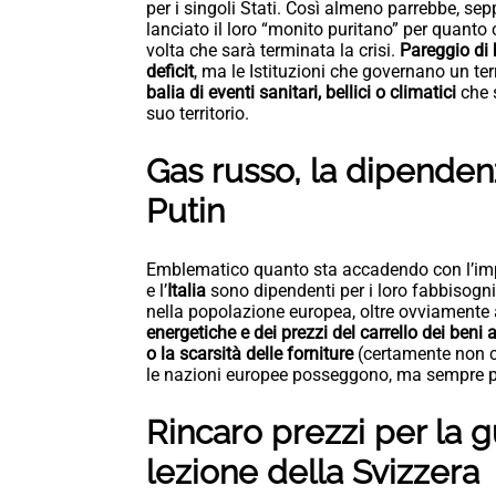
per i singoli Stati. Così almeno parrebbe, sepp
lanciato il loro “monito puritano” per quanto
volta che sarà terminata la crisi.
Pareggio di 
deficit
, ma le Istituzioni che governano un te
balia di eventi sanitari, bellici o climatici
che s
suo territorio.
Gas russo, la dipendenz
Putin
Emblematico quanto sta accadendo con l’im
e l’
Italia
sono dipendenti per i loro fabbisogni
nella popolazione europea, oltre ovviamente 
energetiche e dei prezzi del carrello dei beni 
o la scarsità delle forniture
(certamente non c
le nazioni europee posseggono, ma sempre 
Rincaro prezzi per la 
lezione della Svizzera