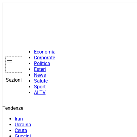
Vai
al
contenuto
Economia
Corporate
Politica
Esteri
News
Sezioni
Salute
Sport
AI TV
Tendenze
Iran
Ucraina
Ceuta
Guccini