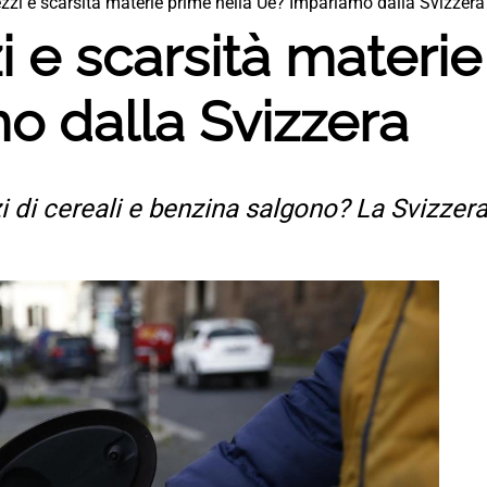
zzi e scarsità materie prime nella Ue? Impariamo dalla Svizzera
i e scarsità materie
o dalla Svizzera
i di cereali e benzina salgono? La Svizzera