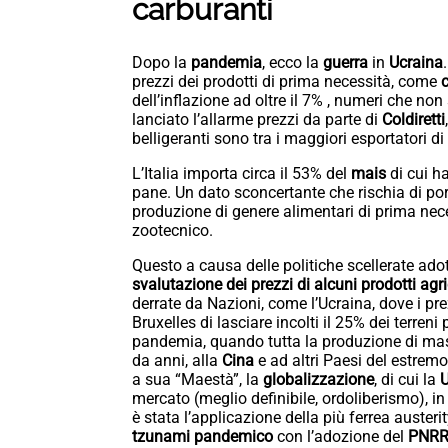
carburanti
Dopo la
pandemia
, ecco la
guerra
in
Ucraina
prezzi dei prodotti di prima necessità, come
c
dell’inflazione ad oltre il 7% , numeri che no
lanciato l’allarme prezzi da parte di
Coldiretti
belligeranti sono tra i maggiori esportatori d
L’Italia importa circa il 53% del
mais
di cui h
pane. Un dato sconcertante che rischia di por
produzione di genere alimentari di prima nece
zootecnico.
Questo a causa delle politiche scellerate adot
svalutazione dei prezzi di alcuni prodotti agri
derrate da Nazioni, come l’Ucraina, dove i pre
Bruxelles di lasciare incolti il 25% dei terreni
pandemia, quando tutta la produzione di masch
da anni, alla
Cina
e ad altri Paesi del estrem
a sua “Maestà”, la
globalizzazione
, di cui la
mercato (meglio definibile, ordoliberismo), in a
è stata l’applicazione della più ferrea auste
tzunami pandemico
con l’adozione del
PNR