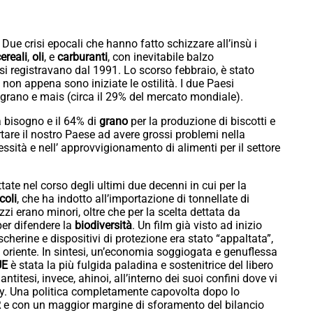
. Due crisi epocali che hanno fatto schizzare all’insù i
ereali
,
oli
, e
carburanti
, con inevitabile balzo
n si registravano dal 1991. Lo scorso febbraio, è stato
, non appena sono iniziate le ostilità. I due Paesi
i grano e mais (circa il 29% del mercato mondiale).
a bisogno e il 64% di
grano
per la produzione di biscotti e
tare il nostro Paese ad avere grossi problemi nella
ssità e nell’ approvvigionamento di alimenti per il settore
tate nel corso degli ultimi due decenni in cui per la
coli
, che ha indotto all’importazione di tonnellate di
zzi erano minori, oltre che per la scelta dettata da
 per difendere la
biodiversità
. Un film già visto ad inizio
erine e dispositivi di protezione era stato “appaltata”,
o oriente. In sintesi, un’economia soggiogata e genuflessa
UE
è stata la più fulgida paladina e sostenitrice del libero
ntitesi, invece, ahinoi, all’interno dei suoi confini dove vi
rity. Una politica completamente capovolta dopo lo
R
e con un maggior margine di sforamento del bilancio