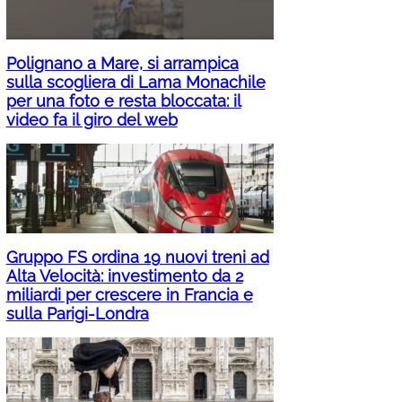
Polignano a Mare, si arrampica
sulla scogliera di Lama Monachile
per una foto e resta bloccata: il
video fa il giro del web
Gruppo FS ordina 19 nuovi treni ad
Alta Velocità: investimento da 2
miliardi per crescere in Francia e
sulla Parigi-Londra