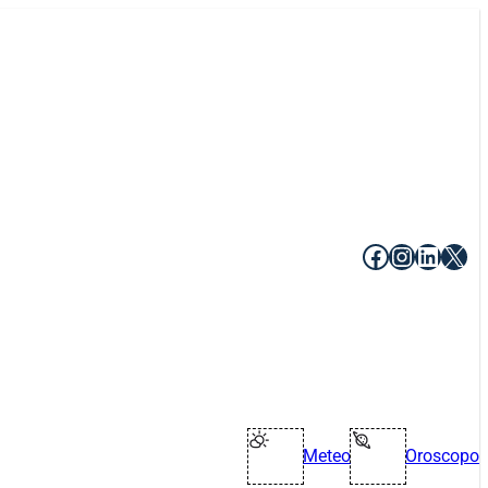
Facebook
Instagr
Linke
X
Meteo
Oroscopo