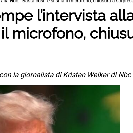
alla Nbc: “Basta così” e si sfila il microfono, chiusura a sorpresa
mpe l’intervista all
la il microfono, chiu
 con la giornalista di Kristen Welker di Nb