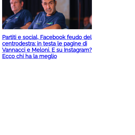
Partiti e social, Facebook feudo del
centrodestra: in testa le pagine di
Vannacci e Meloni. E su Instagram?
Ecco chi ha la meglio