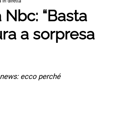
 in diretta
a Nbc: “Basta
sura a sorpresa
c news: ecco perché