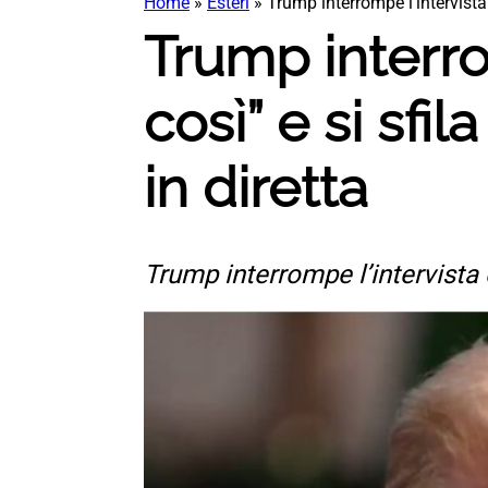
Home
»
Esteri
»
Trump interrompe l’intervista 
Trump interro
così” e si sfi
in diretta
Trump interrompe l’intervista