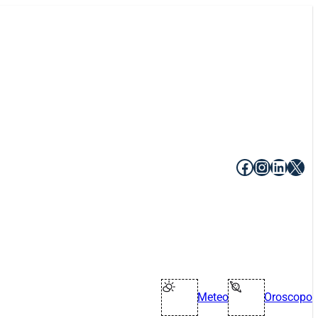
Facebook
Instagr
Linke
X
Meteo
Oroscopo