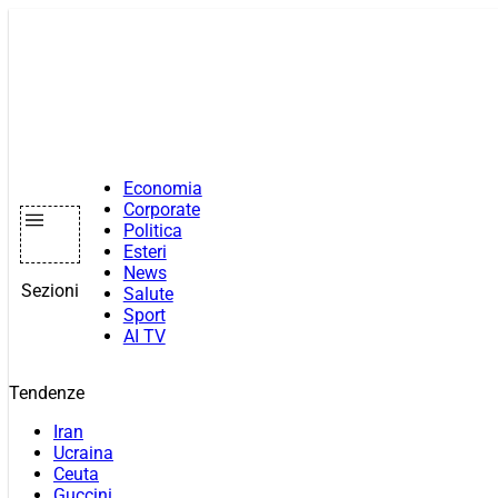
Vai
al
contenuto
Economia
Corporate
Politica
Esteri
News
Sezioni
Salute
Sport
AI TV
Tendenze
Iran
Ucraina
Ceuta
Guccini