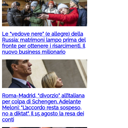
Le “vedove nere” (e allegre) della
Russia: matrimoni lampo prima del
fronte per ottenere i risarcimenti. Il
nuovo business milionario
Roma-Madrid, “divorzio” all’italiana
per colpa di Schengen. Adelante
Meloni: “L’accordo resta sospeso,
no a diktat”. Il 15 agosto la resa dei
conti