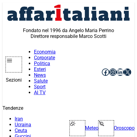
Vai
al
contenuto
Fondato nel 1996 da Angelo Maria Perrino
Direttore responsabile Marco Scotti
Economia
Corporate
Politica
Esteri
Facebook
Instagr
Linke
X
News
Sezioni
Salute
Sport
AI TV
Tendenze
Iran
Ucraina
Meteo
Oroscopo
Ceuta
Guccini