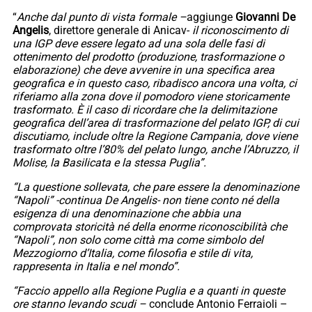
“
Anche dal punto di vista formale –
aggiunge
Giovanni De
Angelis
, direttore generale di Anicav-
il riconoscimento di
una IGP deve essere legato ad una sola delle fasi di
ottenimento del prodotto (produzione, trasformazione o
elaborazione) che deve avvenire in una specifica area
geografica e in questo caso, ribadisco ancora una volta, ci
riferiamo alla zona dove il pomodoro viene storicamente
trasformato. È il caso di ricordare che la delimitazione
geografica dell’area di trasformazione del pelato IGP, di cui
discutiamo, include oltre la Regione Campania, dove viene
trasformato oltre l’80% del pelato lungo, anche l’Abruzzo, il
Molise, la Basilicata e la stessa Puglia”.
“La questione sollevata, che pare essere la denominazione
“Napoli” -continua De Angelis- non tiene conto né della
esigenza di una denominazione che abbia una
comprovata storicità né della enorme riconoscibilità che
“Napoli”, non solo come città ma come simbolo del
Mezzogiorno d’Italia, come filosofia e stile di vita,
rappresenta in Italia e nel mondo”.
“Faccio appello alla Regione Puglia e a quanti in queste
ore stanno levando scudi –
conclude Antonio Ferraioli –