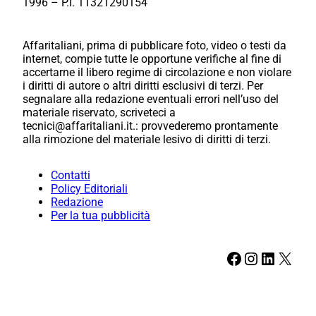
1996 – P.I. 11321290154
Affaritaliani, prima di pubblicare foto, video o testi da
internet, compie tutte le opportune verifiche al fine di
accertarne il libero regime di circolazione e non violare
i diritti di autore o altri diritti esclusivi di terzi. Per
segnalare alla redazione eventuali errori nell’uso del
materiale riservato, scriveteci a
tecnici@affaritaliani.it.: provvederemo prontamente
alla rimozione del materiale lesivo di diritti di terzi.
Contatti
Policy Editoriali
Redazione
Per la tua pubblicità
Facebook
Instagram
LinkedIn
X