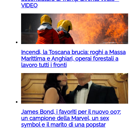
VIDEO
Incendi, la Toscana brucia: roghi a Massa
Marittima e Anghiari, operai forestali a
lavoro tutti i fronti
James Bond, i favoriti per il nuovo 007:
un campione della Marvel, un sex
symbol e il marito di una popstar