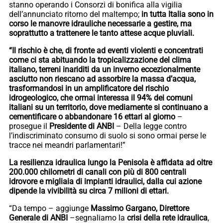
stanno operando i Consorzi di bonifica alla vigilia
dell’annunciato ritorno del maltempo;
in tutta Italia sono in
corso le manovre idrauliche necessarie a gestire, ma
soprattutto a trattenere le tanto attese acque pluviali.
“Il rischio è che, di fronte ad eventi violenti e concentrati
come ci sta abituando la tropicalizzazione del clima
italiano, terreni inariditi da un inverno eccezionalmente
asciutto non riescano ad assorbire la massa d’acqua,
trasformandosi in un amplificatore del rischio
idrogeologico, che ormai interessa il 94% dei comuni
italiani su un territorio, dove mediamente si continuano a
cementificare o abbandonare 16 ettari al giorno
–
prosegue il
Presidente di ANBI
– Della legge contro
l’indiscriminato consumo di suolo si sono ormai perse le
tracce nei meandri parlamentari!”
La resilienza idraulica lungo la Penisola è affidata ad oltre
200.000 chilometri di canali con più di 800 centrali
idrovore e migliaia di impianti idraulici, dalla cui azione
dipende la vivibilità su circa 7 milioni di ettari.
“Da tempo – aggiunge
Massimo Gargano, Direttore
Generale di ANBI
–segnaliamo la
crisi della rete idraulica
,