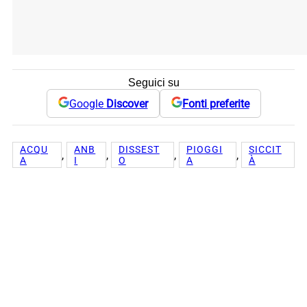
Seguici su
Google
Discover
Fonti preferite
ACQU
ANB
DISSEST
PIOGGI
SICCIT
, 
, 
, 
, 
A
I
O
A
À