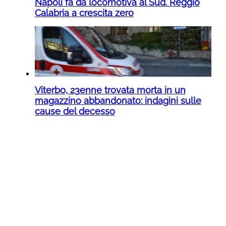
Napoli fa da locomotiva al Sud. Reggio
Calabria a crescita zero
Viterbo, 23enne trovata morta in un
magazzino abbandonato: indagini sulle
cause del decesso