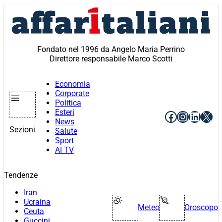
Vai
al
contenuto
Fondato nel 1996 da Angelo Maria Perrino
Direttore responsabile Marco Scotti
Economia
Corporate
Politica
Esteri
Facebook
Instagr
Linke
X
News
Sezioni
Salute
Sport
AI TV
Tendenze
Iran
Ucraina
Meteo
Oroscopo
Ceuta
Guccini