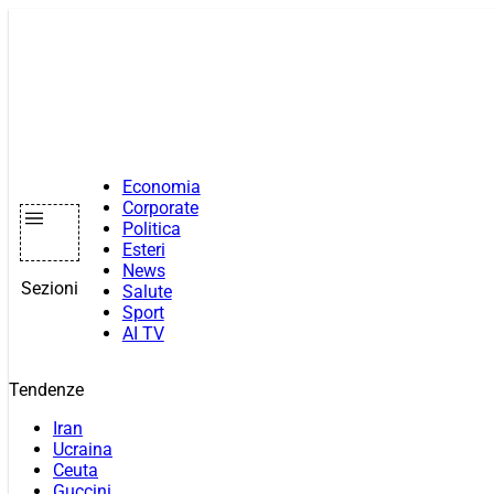
Vai
al
contenuto
Economia
Corporate
Politica
Esteri
News
Sezioni
Salute
Sport
AI TV
Tendenze
Iran
Ucraina
Ceuta
Guccini