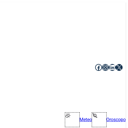
Facebook
Instagr
Linke
X
Meteo
Oroscopo