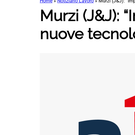
Home
»
Notiziario Lavoro
»
Murzi (J&J): “Im
Murzi (J&J): 
nuove tecnol