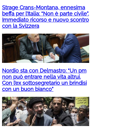
Strage Crans-Montana, ennesima
beffa per l’Italia: “Non è parte civile”.
Immediato ricorso e nuovo scontro
con la Svizzera
Nordio sta con Delmastro: “Un pm
non può entrare nella vita altrui.
Con l’ex sottosegretario un brindisi
con un buon bianco”