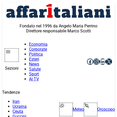
Vai
al
contenuto
Fondato nel 1996 da Angelo Maria Perrino
Direttore responsabile Marco Scotti
Economia
Corporate
Politica
Esteri
Facebook
Instagr
Linke
X
News
Sezioni
Salute
Sport
AI TV
Tendenze
Iran
Ucraina
Meteo
Oroscopo
Ceuta
Guccini