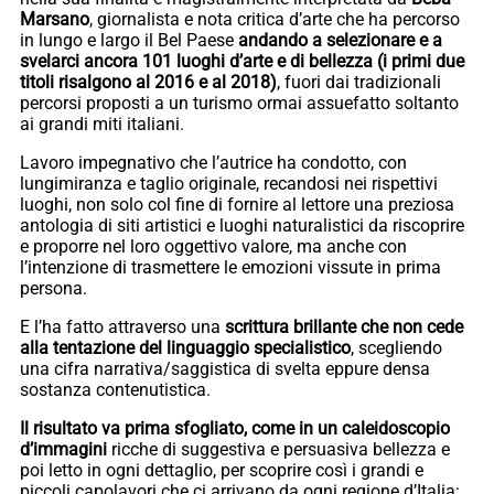
Marsano
, giornalista e nota critica d’arte che ha percorso
in lungo e largo il Bel Paese
andando a selezionare e a
svelarci ancora 101 luoghi d’arte e di bellezza (i primi due
titoli risalgono al 2016 e al 2018)
, fuori dai tradizionali
percorsi proposti a un turismo ormai assuefatto soltanto
ai grandi miti italiani.
Lavoro impegnativo che l’autrice ha condotto, con
lungimiranza e taglio originale, recandosi nei rispettivi
luoghi, non solo col fine di fornire al lettore una preziosa
antologia di siti artistici e luoghi naturalistici da riscoprire
e proporre nel loro oggettivo valore, ma anche con
l’intenzione di trasmettere le emozioni vissute in prima
persona.
E l’ha fatto attraverso una
scrittura brillante che non cede
alla tentazione del linguaggio specialistico
, scegliendo
una cifra narrativa/saggistica di svelta eppure densa
sostanza contenutistica.
Il risultato va prima sfogliato, come in un caleidoscopio
d’immagini
ricche di suggestiva e persuasiva bellezza e
poi letto in ogni dettaglio, per scoprire così i grandi e
piccoli capolavori che ci arrivano da ogni regione d’Italia: