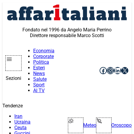
Vai
al
contenuto
Fondato nel 1996 da Angelo Maria Perrino
Direttore responsabile Marco Scotti
Economia
Corporate
Politica
Esteri
Facebook
Instagr
Linke
X
News
Sezioni
Salute
Sport
AI TV
Tendenze
Iran
Ucraina
Meteo
Oroscopo
Ceuta
Guccini