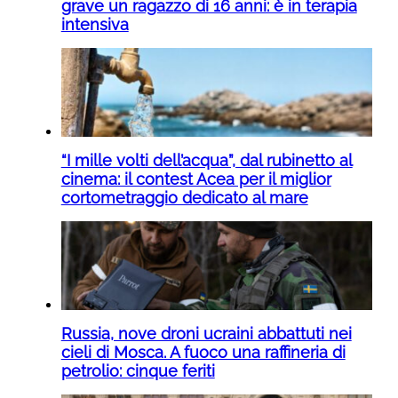
grave un ragazzo di 16 anni: è in terapia
intensiva
“I mille volti dell’acqua”, dal rubinetto al
cinema: il contest Acea per il miglior
cortometraggio dedicato al mare
Russia, nove droni ucraini abbattuti nei
cieli di Mosca. A fuoco una raffineria di
petrolio: cinque feriti