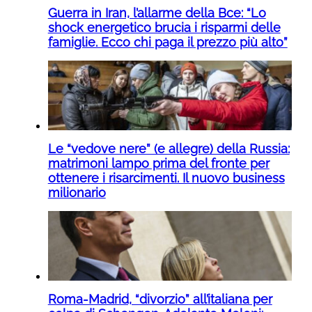
Guerra in Iran, l’allarme della Bce: “Lo
shock energetico brucia i risparmi delle
famiglie. Ecco chi paga il prezzo più alto”
Le “vedove nere” (e allegre) della Russia:
matrimoni lampo prima del fronte per
ottenere i risarcimenti. Il nuovo business
milionario
Roma-Madrid, “divorzio” all’italiana per