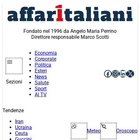
Vai
al
contenuto
Fondato nel 1996 da Angelo Maria Perrino
Direttore responsabile Marco Scotti
Economia
Corporate
Politica
Esteri
Facebook
Instagr
Linke
X
News
Sezioni
Salute
Sport
AI TV
Tendenze
Iran
Ucraina
Meteo
Oroscopo
Ceuta
Guccini