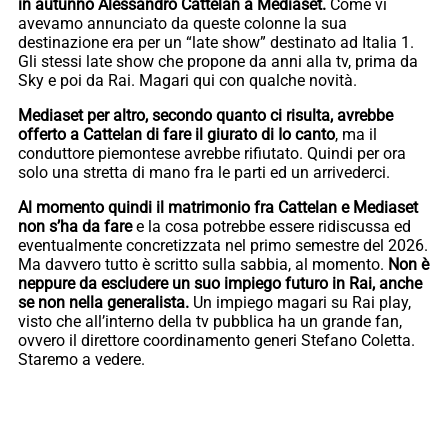
in autunno Alessandro Cattelan a Mediaset.
Come vi
avevamo annunciato da queste colonne la sua
destinazione era per un “late show” destinato ad Italia 1.
Gli stessi late show che propone da anni alla tv, prima da
Sky e poi da Rai. Magari qui con qualche novità.
Mediaset per altro, secondo quanto ci risulta, avrebbe
offerto a Cattelan di fare il giurato di Io canto
, ma il
conduttore piemontese avrebbe rifiutato. Quindi per ora
solo una stretta di mano fra le parti ed un arrivederci.
Al momento quindi il matrimonio fra Cattelan e Mediaset
non s’ha da fare
e la cosa potrebbe essere ridiscussa ed
eventualmente concretizzata nel primo semestre del 2026.
Ma davvero tutto è scritto sulla sabbia, al momento.
Non è
neppure da escludere un suo impiego futuro in Rai, anche
se non nella generalista.
Un impiego magari su Rai play,
visto che all’interno della tv pubblica ha un grande fan,
ovvero il direttore coordinamento generi Stefano Coletta.
Staremo a vedere.