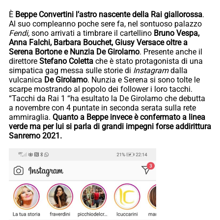
È
Beppe Convertini l’astro nascente della Rai giallorossa
.
Al suo compleanno poche sere fa, nel sontuoso palazzo
Fendi,
sono arrivati a timbrare il cartellino
Bruno Vespa,
Anna Falchi, Barbara Bouchet, Giusy Versace oltre a
Serena Bortone e Nunzia De Girolamo
. Presente anche il
direttore
Stefano Coletta
che è stato protagonista di una
simpatica gag messa sulle storie di
Instagram
dalla
vulcanica
De Girolamo
. Nunzia e Serena si sono tolte le
scarpe mostrando al popolo dei follower i loro tacchi.
“Tacchi da Rai 1 “ha esultato la De Girolamo che debutta
a novembre con 4 puntate in seconda serata sulla rete
ammiraglia.
Quanto a Beppe invece è confermato a linea
verde ma per lui si parla di grandi impegni forse addirittura
Sanremo 2021.