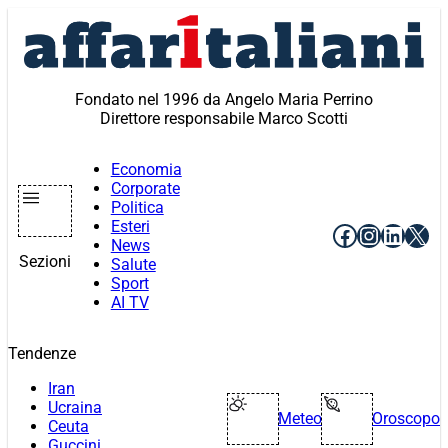
Vai
al
contenuto
Fondato nel 1996 da Angelo Maria Perrino
Direttore responsabile Marco Scotti
Economia
Corporate
Politica
Esteri
Facebook
Instagr
Linke
X
News
Sezioni
Salute
Sport
AI TV
Tendenze
Iran
Ucraina
Meteo
Oroscopo
Ceuta
Guccini