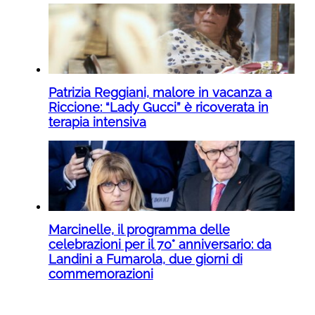
Patrizia Reggiani, malore in vacanza a
Riccione: “Lady Gucci” è ricoverata in
terapia intensiva
Marcinelle, il programma delle
celebrazioni per il 70° anniversario: da
Landini a Fumarola, due giorni di
commemorazioni