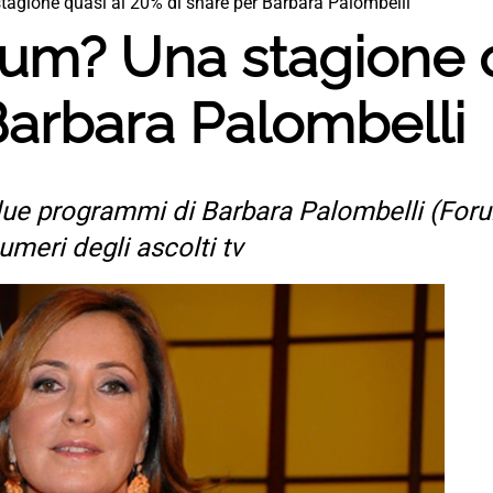
stagione quasi al 20% di share per Barbara Palombelli
orum? Una stagione 
Barbara Palombelli
i due programmi di Barbara Palombelli (For
umeri degli ascolti tv