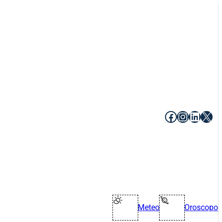
Facebook
Instagr
Linke
X
Meteo
Oroscopo