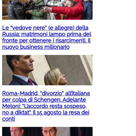
Le “vedove nere” (e allegre) della
Russia: matrimoni lampo prima del
fronte per ottenere i risarcimenti. Il
nuovo business milionario
Roma-Madrid, “divorzio” all’italiana
per colpa di Schengen. Adelante
Meloni: “L’accordo resta sospeso,
no a diktat”. Il 15 agosto la resa dei
conti