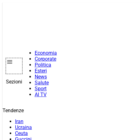
Vai
al
contenuto
Economia
Corporate
Politica
Esteri
News
Sezioni
Salute
Sport
AI TV
Tendenze
Iran
Ucraina
Ceuta
Guccini