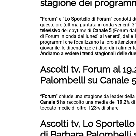
stagione dei programm
“
Forum
” e “
Lo Sportello di Forum
” condotti 
queste ore (ultima puntata in onda venerdì 3
televisivo
del daytime di
Canale 5
(Forum dal 
di Forum
in onda dal lunedì al venerdì, dalle 
programmi che focalizzano la loro attenzione
giovanile, le dipendenze e i disordini aliment
Andiamo a vedere i trend stagionali delle due
Ascolti tv, Forum al 19
Palombelli su Canale 
“
Forum
” chiude una stagione da leader della 
Canale 5
ha raccolto una media del
19.2
% di
toccato medie di oltre il
23
% di share.
Ascolti tv, Lo Sportell
di Barbara Palombelli 