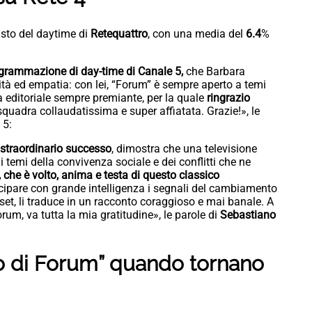
isto del daytime di
Retequattro
, con una media del
6.4
%
grammazione di day-time di Canale 5,
che Barbara
tà ed empatia: con lei, “Forum” è sempre aperto a temi
nea editoriale sempre premiante, per la quale
ringrazio
 squadra collaudatissima e super affiatata. Grazie!», le
 5:
, straordinario successo
, dimostra che una televisione
i temi della convivenza sociale e dei conflitti che ne
 che è volto, anima e testa di questo classico
icipare con grande intelligenza i segnali del cambiamento
et, li traduce in un racconto coraggioso e mai banale. A
orum, va tutta la mia gratitudine», le parole di
Sebastiano
lo di Forum” quando tornano