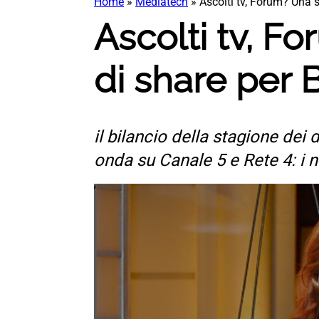
Home
»
Mediatech
»
Ascolti tv, Forum? Una 
Ascolti tv, F
di share per 
il bilancio della stagione de
onda su Canale 5 e Rete 4: i n