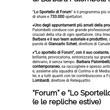
“
Lo Sportello di Forum
” è il programma più v
di share e
733.000
spettatori.
«Uno degli appuntamenti più amati della pro
Palombelli conduce con grande professionali
cruciali della vita di ogni spettatore. Una li
Barbara e il suo team autoriale e produttivo
,
parole di
Giancarlo Scheri
, direttore di Canale
«“Lo sportello di Forum”, con il suo costante
brillante, provocatoria, sintonizzata sui grand
derivano, è senza tempo.
Barbara Palombelli,
contemporaneo
, sa raccogliere e spesso ant
e, assieme alla squadra di Corima e di Medias
lei, e a tutti quanti con lei contribuiscono a F
Lombardi
, direttore di Retequattro
“Forum” e “Lo Sportel
(e le repliche estive)