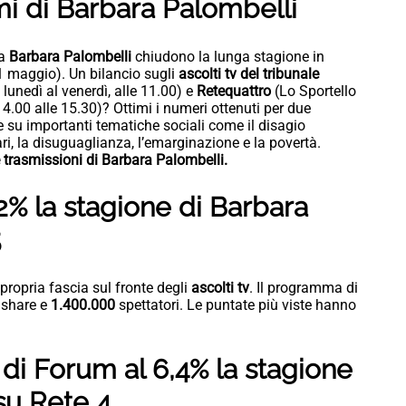
i di Barbara Palombelli
da
Barbara Palombelli
chiudono la lunga stagione in
1 maggio). Un bilancio sugli
ascolti tv del tribunale
lunedì al venerdì, alle 11.00) e
Retequattro
(Lo Sportello
14.00 alle 15.30)? Ottimi i numeri ottenuti per due
 su importanti tematiche sociali come il disagio
ari, la disuguaglianza, l’emarginazione e la povertà.
 trasmissioni di Barbara Palombelli.
,2% la stagione di Barbara
5
propria fascia sul fronte degli
ascolti tv
. Il programma di
 share e
1.400.000
spettatori. Le puntate più viste hanno
o di Forum al 6,4% la stagione
su Rete 4