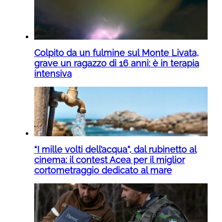
Colpito da un fulmine sul Monte Livata,
grave un ragazzo di 16 anni: è in terapia
intensiva
“I mille volti dell’acqua”, dal rubinetto al
cinema: il contest Acea per il miglior
cortometraggio dedicato al mare