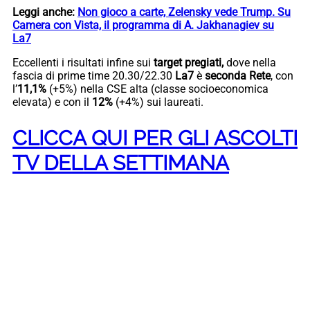
Leggi anche:
Non gioco a carte, Zelensky vede Trump. Su
Camera con Vista, il programma di A. Jakhanagiev su
La7
Eccellenti i risultati infine sui
target pregiati,
dove nella
fascia di prime time 20.30/22.30
La7
è
seconda Rete
, con
l’
11,1%
(+5%) nella CSE alta (classe socioeconomica
elevata) e con il
12%
(+4%)
sui laureati.
CLICCA QUI PER GLI ASCOLTI
TV DELLA SETTIMANA