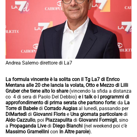
Andrea Salerno direttore di La7
La formula vincente è la solita con il Tg La7 di Enrico
Mentana alle 20 che lancia la volata, Otto e Mezzo di Lilli
Gruber che tiene alto lo share
(vincendo la sfida a distanza
co 4 di sera di Paolo Del Debbio)
e i talk o i programmi di
approfondimento di prima serata che partono forte:
da
La
Torre di Babele
di
Corrado Augias
al lunedì, passando per
DiMartedì
di
Giovanni Floris
e
Una giornata particolare
di
Aldo Cazzullo
, poi
Piazzapulita
di
Giovanni Formigli
, sino
a
Propaganda Live
di
Diego Bianchi
(nel weekend poi c’è
Massimo Gramellini
con
In Altre parole
).