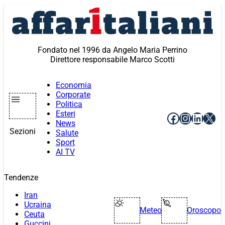
Vai
al
contenuto
Fondato nel 1996 da Angelo Maria Perrino
Direttore responsabile Marco Scotti
Economia
Corporate
Politica
Esteri
Facebook
Instagr
Linke
X
News
Sezioni
Salute
Sport
AI TV
Tendenze
Iran
Ucraina
Meteo
Oroscopo
Ceuta
Guccini