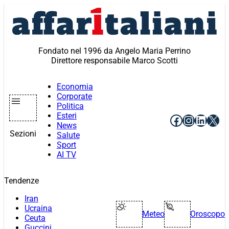
Vai
al
contenuto
Fondato nel 1996 da Angelo Maria Perrino
Direttore responsabile Marco Scotti
Economia
Corporate
Politica
Esteri
Facebook
Instagr
Linke
X
News
Sezioni
Salute
Sport
AI TV
Tendenze
Iran
Ucraina
Meteo
Oroscopo
Ceuta
Guccini