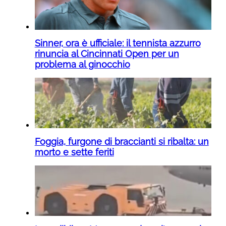
Sinner, ora è ufficiale: il tennista azzurro
rinuncia al Cincinnati Open per un
problema al ginocchio
Foggia, furgone di braccianti si ribalta: un
morto e sette feriti