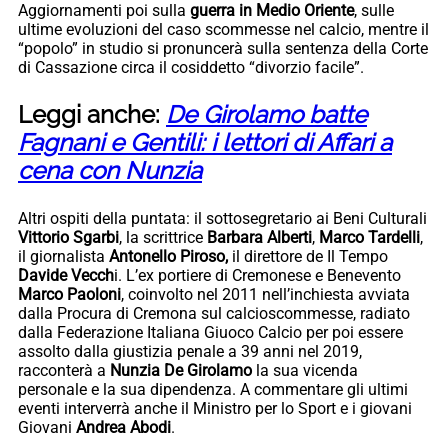
Aggiornamenti poi sulla
guerra in Medio Oriente
, sulle
ultime evoluzioni del caso scommesse nel calcio, mentre il
“popolo” in studio si pronuncerà sulla sentenza della Corte
di Cassazione circa il cosiddetto “divorzio facile”.
Leggi anche:
De Girolamo batte
Fagnani e Gentili: i lettori di Affari a
cena con Nunzia
Altri ospiti della puntata: il sottosegretario ai Beni Culturali
Vittorio Sgarbi
, la scrittrice
Barbara Alberti
,
Marco Tardelli
,
il giornalista
Antonello Piroso,
il direttore de Il Tempo
Davide Vecch
i. L’ex portiere di Cremonese e Benevento
Marco Paoloni
, coinvolto nel 2011 nell’inchiesta avviata
dalla Procura di Cremona sul calcioscommesse, radiato
dalla Federazione Italiana Giuoco Calcio per poi essere
assolto dalla giustizia penale a 39 anni nel 2019,
racconterà a
Nunzia De Girolamo
la sua vicenda
personale e la sua dipendenza. A commentare gli ultimi
eventi interverrà anche il Ministro per lo Sport e i giovani
Giovani
Andrea Abodi
.