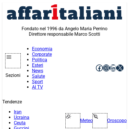
Vai
al
contenuto
Fondato nel 1996 da Angelo Maria Perrino
Direttore responsabile Marco Scotti
Economia
Corporate
Politica
Esteri
Facebook
Instagr
Linke
X
News
Sezioni
Salute
Sport
AI TV
Tendenze
Iran
Ucraina
Meteo
Oroscopo
Ceuta
Guccini