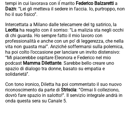
tempi in cui lavorava con il marito
Federico Balzaretti
a
Dazn
: “Lei gli metteva il sedere in faccia. Io, purtroppo, non
ho il suo fisico”.
Intercettata a Milano dalle telecamere del tg satirico, la
Leotta
ha reagito con il sorriso: “La malizia sta negli occhi
di chi guarda. Ho sempre fatto il mio lavoro con
professionalità e anche con un po’ di leggerezza, che nella
vita non guasta mai”. Anziché soffermarsi sulla polemica,
ha poi colto l’occasione per lanciare un invito distensivo:
“Mi piacerebbe ospitare Eleonora e Federico nel mio
podcast
Mamma Dilettante
. Sarebbe bello creare uno
spazio di dialogo tra donne, basato su empatia e
solidarietà”.
Con tono ironico, Diletta ha poi commentato il suo nuovo
riconoscimento da parte di
Striscia
: “Ormai li colleziono,
dovrò fare spazio in salotto!”. Il servizio integrale andrà in
onda questa sera su Canale 5.