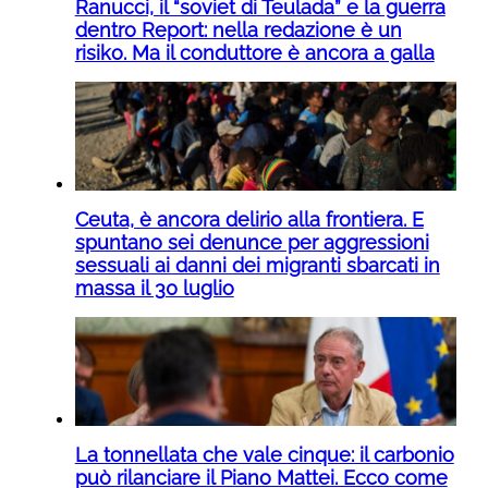
Ranucci, il “soviet di Teulada” e la guerra
dentro Report: nella redazione è un
risiko. Ma il conduttore è ancora a galla
Ceuta, è ancora delirio alla frontiera. E
spuntano sei denunce per aggressioni
sessuali ai danni dei migranti sbarcati in
massa il 30 luglio
La tonnellata che vale cinque: il carbonio
può rilanciare il Piano Mattei. Ecco come