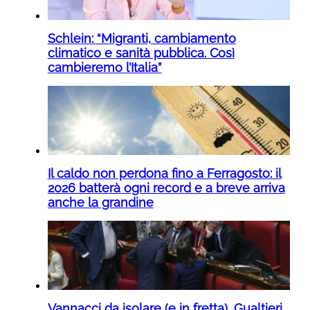
Schlein: “Migranti, cambiamento
climatico e sanità pubblica. Così
cambieremo l’Italia”
Il caldo non perdona fino a Ferragosto: il
2026 batterà ogni record e a breve arriva
anche la grandine
Vannacci da isolare (e in fretta), Gualtieri