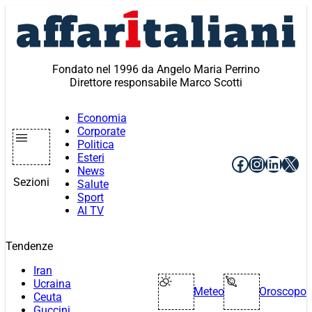
Vai
al
contenuto
Fondato nel 1996 da Angelo Maria Perrino
Direttore responsabile Marco Scotti
Economia
Corporate
Politica
Esteri
Facebook
Instagr
Linke
X
News
Sezioni
Salute
Sport
AI TV
Tendenze
Iran
Ucraina
Meteo
Oroscopo
Ceuta
Guccini