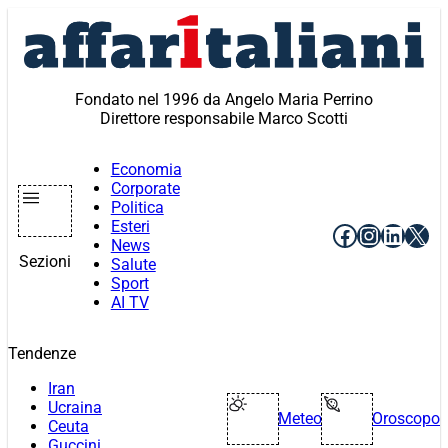
Vai
al
contenuto
Fondato nel 1996 da Angelo Maria Perrino
Direttore responsabile Marco Scotti
Economia
Corporate
Politica
Esteri
Facebook
Instagr
Linke
X
News
Sezioni
Salute
Sport
AI TV
Tendenze
Iran
Ucraina
Meteo
Oroscopo
Ceuta
Guccini