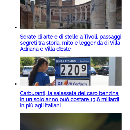
Serate di arte e di stelle a Tivoli, passaggi
segreti tra storia, mito e leggenda di Villa
Adriana e Villa d’Este
Carburanti, la salassata del caro benzina:
in un solo anno può costare 13,6 miliardi
in più agli italiani