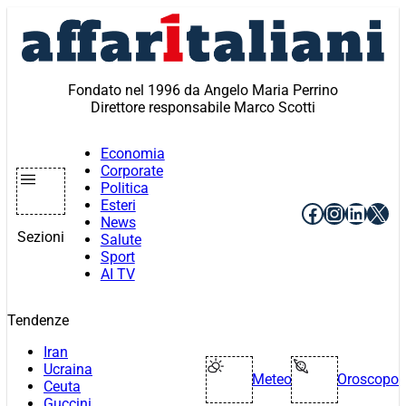
Vai
al
contenuto
Fondato nel 1996 da Angelo Maria Perrino
Direttore responsabile Marco Scotti
Economia
Corporate
Politica
Esteri
Facebook
Instagr
Linke
X
News
Sezioni
Salute
Sport
AI TV
Tendenze
Iran
Ucraina
Meteo
Oroscopo
Ceuta
Guccini