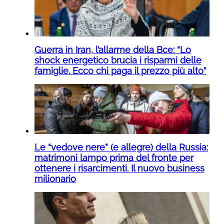
Guerra in Iran, l’allarme della Bce: “Lo
shock energetico brucia i risparmi delle
famiglie. Ecco chi paga il prezzo più alto”
Le “vedove nere” (e allegre) della Russia:
matrimoni lampo prima del fronte per
ottenere i risarcimenti. Il nuovo business
milionario