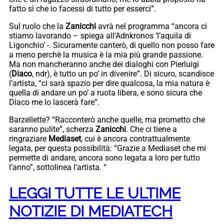
fatto sì che io facessi di tutto per esserci”.
Sul ruolo che la
Zanicchi
avrà nel programma “ancora ci
stiamo lavorando – spiega all’Adnkronos ‘l’aquila di
Ligonchio’ -. Sicuramente canterò, di quello non posso fare
a meno perchè la musica è la mia più grande passione.
Ma non mancheranno anche dei dialoghi con Pierluigi
(
Diaco
, ndr), è tutto un po’ in divenire”. Di sicuro, scandisce
l’artista, “ci sarà spazio per dire qualcosa, la mia natura è
quella di andare un po’ a ruota libera, e sono sicura che
Diaco me lo lascerà fare”.
Barzellette? “Racconterò anche quelle, ma prometto che
saranno pulite”, scherza
Zanicchi
. Che ci tiene a
ringraziare
Mediaset
, cui è ancora contrattualmente
legata, per questa possibilità: “Grazie a Mediaset che mi
permette di andare, ancora sono legata a loro per tutto
l’anno”, sottolinea l’artista. “
LEGGI TUTTE LE ULTIME
NOTIZIE DI MEDIATECH