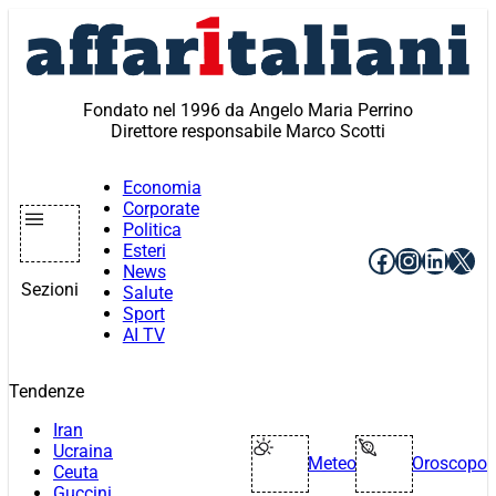
Vai
al
contenuto
Fondato nel 1996 da Angelo Maria Perrino
Direttore responsabile Marco Scotti
Economia
Corporate
Politica
Esteri
Facebook
Instagr
Linke
X
News
Sezioni
Salute
Sport
AI TV
Tendenze
Iran
Ucraina
Meteo
Oroscopo
Ceuta
Guccini