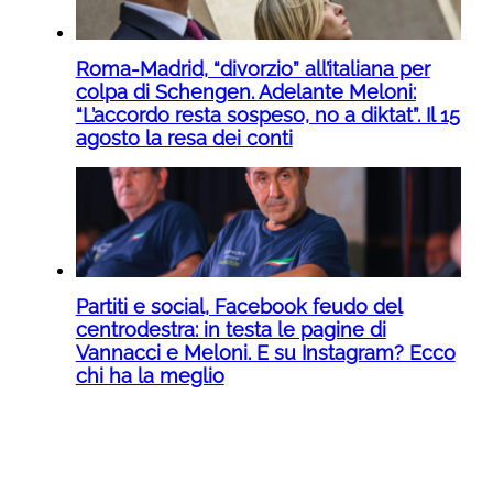
Roma-Madrid, “divorzio” all’italiana per
colpa di Schengen. Adelante Meloni:
“L’accordo resta sospeso, no a diktat”. Il 15
agosto la resa dei conti
Partiti e social, Facebook feudo del
centrodestra: in testa le pagine di
Vannacci e Meloni. E su Instagram? Ecco
chi ha la meglio