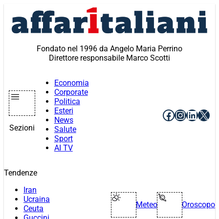
Vai
al
contenuto
Fondato nel 1996 da Angelo Maria Perrino
Direttore responsabile Marco Scotti
Economia
Corporate
Politica
Esteri
Facebook
Instagr
Linke
X
News
Sezioni
Salute
Sport
AI TV
Tendenze
Iran
Ucraina
Meteo
Oroscopo
Ceuta
Guccini