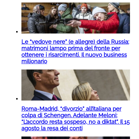
Le “vedove nere” (e allegre) della Russia:
matrimoni lampo prima del fronte per
ottenere i risarcimenti. Il nuovo business
milionario
Roma-Madrid, “divorzio” all’italiana per
colpa di Schengen. Adelante Meloni:
“L’accordo resta sospeso, no a diktat”. Il 15
agosto la resa dei conti