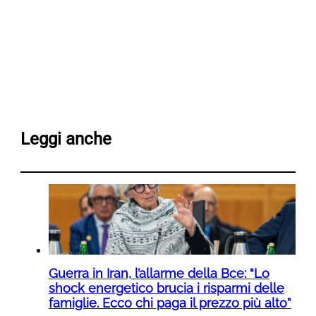
Leggi anche
Guerra in Iran, l’allarme della Bce: “Lo
shock energetico brucia i risparmi delle
famiglie. Ecco chi paga il prezzo più alto”