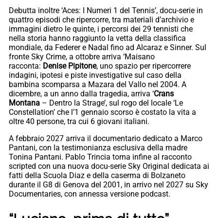
Debutta inoltre ‘Aces: I Numeri 1 del Tennis’, docu-serie in
quattro episodi che ripercorre, tra materiali d’archivio e
immagini dietro le quinte, i percorsi dei 29 tennisti che
nella storia hanno raggiunto la vetta della classifica
mondiale, da Federer e Nadal fino ad Alcaraz e Sinner. Sul
fronte Sky Crime, a ottobre arriva ‘Maisano
racconta:
Denise Pipitone
, uno spazio per ripercorrere
indagini, ipotesi e piste investigative sul caso della
bambina scomparsa a Mazara del Vallo nel 2004. A
dicembre, a un anno dalla tragedia, arriva ‘
Crans
Montana
– Dentro la Strage’, sul rogo del locale ‘Le
Constellation’ che l’1 gennaio scorso è costato la vita a
oltre 40 persone, tra cui 6 giovani italiani.
A febbraio 2027 arriva il documentario dedicato a Marco
Pantani, con la testimonianza esclusiva della madre
Tonina Pantani. Pablo Trincia torna infine al racconto
scripted con una nuova docu-serie Sky Original dedicata ai
fatti della Scuola Diaz e della caserma di Bolzaneto
durante il G8 di Genova del 2001, in arrivo nel 2027 su Sky
Documentaries, con annessa versione podcast.