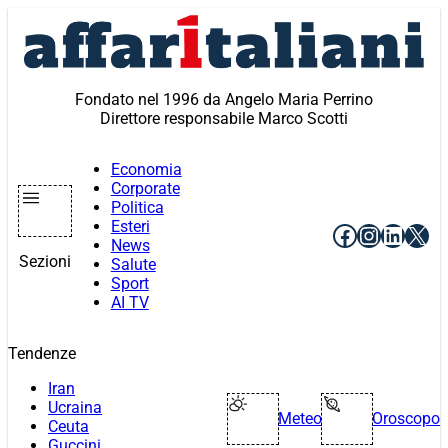
Vai
al
contenuto
Fondato nel 1996 da Angelo Maria Perrino
Direttore responsabile Marco Scotti
Economia
Corporate
Politica
Esteri
Facebook
Instagr
Linke
X
News
Sezioni
Salute
Sport
AI TV
Tendenze
Iran
Ucraina
Meteo
Oroscopo
Ceuta
Guccini