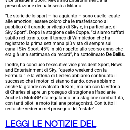
vice president Sport, News and Entertainment, alla
presentazione dei palinsesti a Milano.
“Le storie dello sport – ha aggiunto – sono quelle legate
alle emozioni; essere coloro che le trasferiscono al
pubblico è il grande privilegio di Sky e, in particolare, di
Sky Sport”. Dopo la stagione delle Coppe, “ci siamo tuffati
subito nel tennis, con il torneo di Wimbledon che ha
registrato la prima settimana più vista di sempre sui
canali Sky Sport, 45% in più rispetto allo scorso anno, che
era già una settimana da record”, ha sottolineato
De Bellis.
Inoltre, ha concluso l’executive vice president Sport, News
and Entertainment di Sky, “questo weekend con la
Formula 1 e la vittoria di Leclerc abbiamo continuato il
successo che i motori ci stanno dando, dove abbiamo
anche la grande cavalcata di Kimi, ma ora con la vittoria
di Charles si apre un proseguo di stagione affasciante.
Anche la MotoGP sta regalando una stagione combattuta,
con tanti piloti e moto italiane protagonisti. Con tutto il
resto che vedremo nel proseguo dell’’estate”.
LEGGI LE NOTIZIE DEL