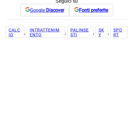
Seguici su
Google
Discover
Fonti preferite
CALC
INTRATTENIM
PALINSE
SK
SPO
, 
, 
, 
, 
IO
ENTO
STI
Y
RT