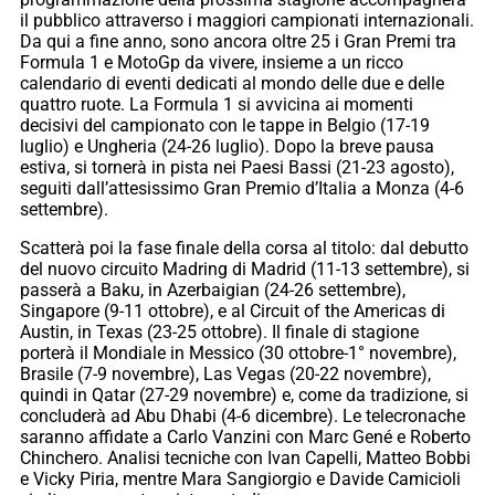
il pubblico attraverso i maggiori campionati internazionali.
Da qui a fine anno, sono ancora oltre 25 i Gran Premi tra
Formula 1 e MotoGp da vivere, insieme a un ricco
calendario di eventi dedicati al mondo delle due e delle
quattro ruote. La Formula 1 si avvicina ai momenti
decisivi del campionato con le tappe in Belgio (17-19
luglio) e Ungheria (24-26 luglio). Dopo la breve pausa
estiva, si tornerà in pista nei Paesi Bassi (21-23 agosto),
seguiti dall’attesissimo Gran Premio d’Italia a Monza (4-6
settembre).
Scatterà poi la fase finale della corsa al titolo: dal debutto
del nuovo circuito Madring di Madrid (11-13 settembre), si
passerà a Baku, in Azerbaigian (24-26 settembre),
Singapore (9-11 ottobre), e al Circuit of the Americas di
Austin, in Texas (23-25 ottobre). Il finale di stagione
porterà il Mondiale in Messico (30 ottobre-1° novembre),
Brasile (7-9 novembre), Las Vegas (20-22 novembre),
quindi in Qatar (27-29 novembre) e, come da tradizione, si
concluderà ad Abu Dhabi (4-6 dicembre). Le telecronache
saranno affidate a Carlo Vanzini con Marc Gené e Roberto
Chinchero. Analisi tecniche con Ivan Capelli, Matteo Bobbi
e Vicky Piria, mentre Mara Sangiorgio e Davide Camicioli