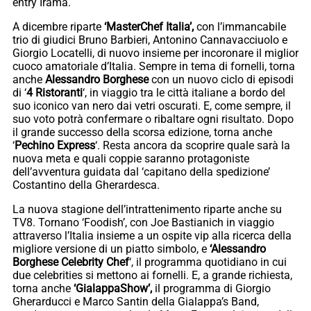
entry Irama.
A dicembre riparte
‘MasterChef Italia’,
con l’immancabile
trio di giudici Bruno Barbieri, Antonino Cannavacciuolo e
Giorgio Locatelli, di nuovo insieme per incoronare il miglior
cuoco amatoriale d’Italia. Sempre in tema di fornelli, torna
anche
Alessandro Borghese
con un nuovo ciclo di episodi
di ‘
4 Ristoranti
‘, in viaggio tra le città italiane a bordo del
suo iconico van nero dai vetri oscurati. E, come sempre, il
suo voto potrà confermare o ribaltare ogni risultato. Dopo
il grande successo della scorsa edizione, torna anche
‘
Pechino Express
‘. Resta ancora da scoprire quale sarà la
nuova meta e quali coppie saranno protagoniste
dell’avventura guidata dal ‘capitano della spedizione’
Costantino della Gherardesca.
La nuova stagione dell’intrattenimento riparte anche su
TV8. Tornano ‘Foodish’, con Joe Bastianich in viaggio
attraverso l’Italia insieme a un ospite vip alla ricerca della
migliore versione di un piatto simbolo, e
‘Alessandro
Borghese Celebrity Chef
‘, il programma quotidiano in cui
due celebrities si mettono ai fornelli. E, a grande richiesta,
torna anche
‘GialappaShow’,
il programma di Giorgio
Gherarducci e Marco Santin della Gialappa’s Band,