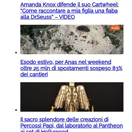
Amanda Knox difende il suo Cartwheel:
“Come raccontare a mia figlia una fiaba
alla Dr.Seuss” – VIDEO
Esodo estivo, per Anas nel weekend
oltre 25 mln di spostamenti sospeso 83%
dei cantieri
Il sacro splendore delle creazioni di
Percossi Papi, dal laboratorio al Pantheon
ai set di Hollywood