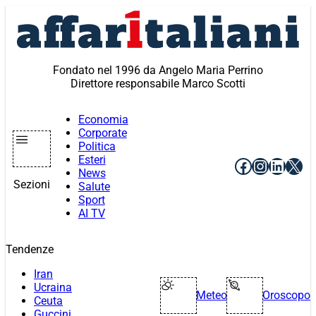
Vai
al
contenuto
Fondato nel 1996 da Angelo Maria Perrino
Direttore responsabile Marco Scotti
Economia
Corporate
Politica
Esteri
Facebook
Instagr
Linke
X
News
Sezioni
Salute
Sport
AI TV
Tendenze
Iran
Ucraina
Meteo
Oroscopo
Ceuta
Guccini