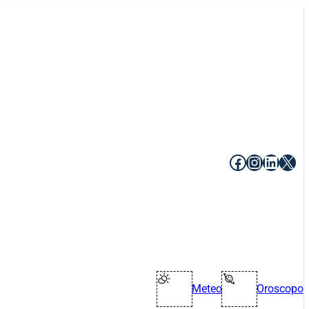
Facebook
Instagr
Linke
X
Meteo
Oroscopo