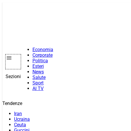
Vai
al
contenuto
Economia
Corporate
Politica
Esteri
News
Sezioni
Salute
Sport
AI TV
Tendenze
Iran
Ucraina
Ceuta
Guccini