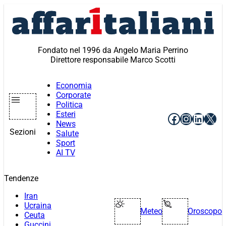
Vai
al
contenuto
Fondato nel 1996 da Angelo Maria Perrino
Direttore responsabile Marco Scotti
Economia
Corporate
Politica
Esteri
Facebook
Instagr
Linke
X
News
Sezioni
Salute
Sport
AI TV
Tendenze
Iran
Ucraina
Meteo
Oroscopo
Ceuta
Guccini