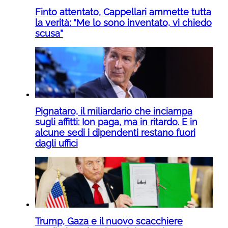
Finto attentato, Cappellari ammette tutta
la verità: “Me lo sono inventato, vi chiedo
scusa”
Pignataro, il miliardario che inciampa
sugli affitti: Ion paga, ma in ritardo. E in
alcune sedi i dipendenti restano fuori
dagli uffici
Trump, Gaza e il nuovo scacchiere