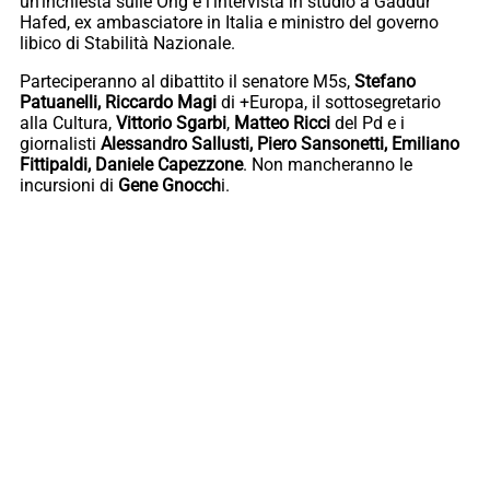
un’inchiesta sulle Ong e l’intervista in studio a Gaddur
Hafed, ex ambasciatore in Italia e ministro del governo
libico di Stabilità Nazionale.
Parteciperanno al dibattito il senatore M5s,
Stefano
Patuanelli, Riccardo Magi
di +Europa, il sottosegretario
alla Cultura,
Vittorio Sgarbi
,
Matteo Ricci
del Pd e i
giornalisti
Alessandro Sallusti, Piero Sansonetti, Emiliano
Fittipaldi, Daniele Capezzone
. Non mancheranno le
incursioni di
Gene Gnocch
i.