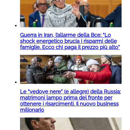
Guerra in Iran, l’allarme della Bce: “Lo
shock energetico brucia i risparmi delle
famiglie. Ecco chi paga il prezzo più alto”
Le “vedove nere” (e allegre) della Russia:
matrimoni lampo prima del fronte per
ottenere i risarcimenti. Il nuovo business
milionario