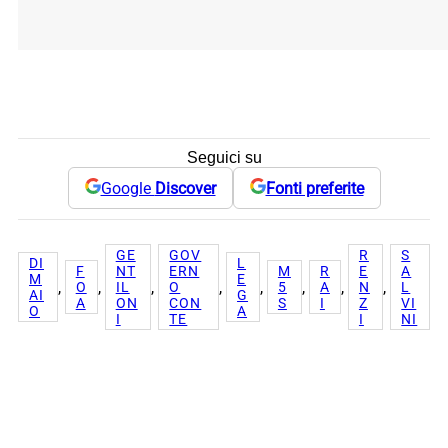
Seguici su
Google
Discover
Fonti preferite
GE
GOV
R
S
DI
L
F
NT
ERN
M
R
E
A
M
E
, 
, 
, 
, 
, 
, 
, 
, 
O
IL
O
5
A
N
L
AI
G
A
ON
CON
S
I
Z
VI
O
A
I
TE
I
NI