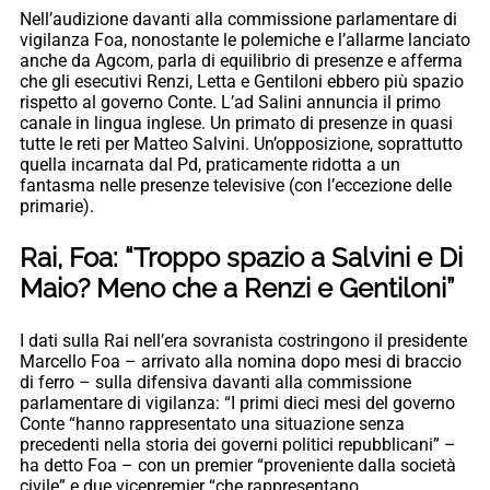
Nell’audizione davanti alla commissione parlamentare di
vigilanza Foa, nonostante le polemiche e l’allarme lanciato
anche da Agcom, parla di equilibrio di presenze e afferma
che gli esecutivi Renzi, Letta e Gentiloni ebbero più spazio
rispetto al governo Conte. L’ad Salini annuncia il primo
canale in lingua inglese. Un primato di presenze in quasi
tutte le reti per Matteo Salvini. Un’opposizione, soprattutto
quella incarnata dal Pd, praticamente ridotta a un
fantasma nelle presenze televisive (con l’eccezione delle
primarie).
Rai, Foa: “Troppo spazio a Salvini e Di
Maio? Meno che a Renzi e Gentiloni”
I dati sulla Rai nell’era sovranista costringono il presidente
Marcello Foa – arrivato alla nomina dopo mesi di braccio
di ferro – sulla difensiva davanti alla commissione
parlamentare di vigilanza: “I primi dieci mesi del governo
Conte “hanno rappresentato una situazione senza
precedenti nella storia dei governi politici repubblicani” –
ha detto Foa – con un premier “proveniente dalla società
civile” e due vicepremier “che rappresentano