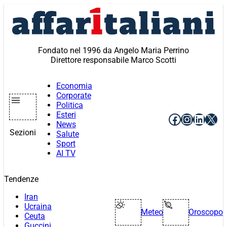
Vai
al
contenuto
Fondato nel 1996 da Angelo Maria Perrino
Direttore responsabile Marco Scotti
Economia
Corporate
Politica
Esteri
Facebook
Instagr
Linke
X
News
Sezioni
Salute
Sport
AI TV
Tendenze
Iran
Ucraina
Meteo
Oroscopo
Ceuta
Guccini