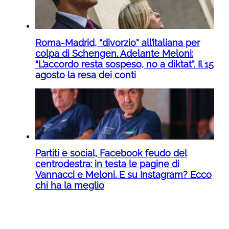
Roma-Madrid, “divorzio” all’italiana per
colpa di Schengen. Adelante Meloni:
“L’accordo resta sospeso, no a diktat”. Il 15
agosto la resa dei conti
Partiti e social, Facebook feudo del
centrodestra: in testa le pagine di
Vannacci e Meloni. E su Instagram? Ecco
chi ha la meglio