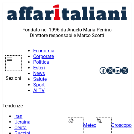
Vai
al
contenuto
Fondato nel 1996 da Angelo Maria Perrino
Direttore responsabile Marco Scotti
Economia
Corporate
Politica
Esteri
Facebook
Instagr
Linke
X
News
Sezioni
Salute
Sport
AI TV
Tendenze
Iran
Ucraina
Meteo
Oroscopo
Ceuta
Guccini