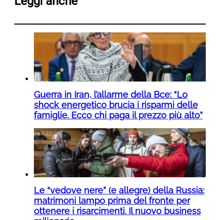
Leggi anche
Guerra in Iran, l’allarme della Bce: “Lo
shock energetico brucia i risparmi delle
famiglie. Ecco chi paga il prezzo più alto”
Le “vedove nere” (e allegre) della Russia:
matrimoni lampo prima del fronte per
ottenere i risarcimenti. Il nuovo business