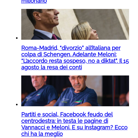
milionario
Roma-Madrid, “divorzio” all’italiana per
colpa di Schengen. Adelante Meloni:
“L’accordo resta sospeso, no a diktat”. Il 15
agosto la resa dei conti
Partiti e social, Facebook feudo del
centrodestra: in testa le pagine di
Vannacci e Meloni. E su Instagram? Ecco
chi ha la meglio