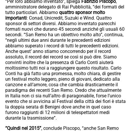
“Per loro abbiamo inventato”, spiega
Fabrizio Piscopo
,
amministratore delegato di Rai Pubblicità, “dei formati del
tutto particolari. Abbiamo
quattro sponsor molto
importanti
: Conad, Unicredit, Suzuki e Wind. Quattro
sponsor di settori diversi. Abbiamo inventato parecchi
formati nuovi che durano 45 secondi anziché gli usuali 60
secondi. “San Remo ha un obiettivo molto alto”, continua,
“negli ultimi due anni durante le precedenti edizioni
abbiamo superato i record di tutti le precedenti edizioni.
Anche quest’ anno stiamo concorrendo per il record
assoluto, il record dei record se così si può dire. Siamo
convinti inoltre che la presenza di Carlo Conti aiuterà
moltissimo tutti noi a raggiungere questo risultato. Carlo
Conti ha già fatto una promessa, molto chiara, di gestire
un festival molto leggero, pieno di giovani, dedicato alla
canzone e all’amore, cosa che cambia drasticamente il
paradigma dei recenti San Remo. Credo che attualmente
in Italia non ci sia null’altro di paragonabile, forse l’unico
evento che si avvicina al Festival della città dei fiori è stata
la doppia serata di Benigni dove anche in quel caso
furono raggiunti di 12 milioni di telespettatori medi
durante la trasmissione”.
“Quindi nel 2015”
, conclude Piscopo, “anche San Remo