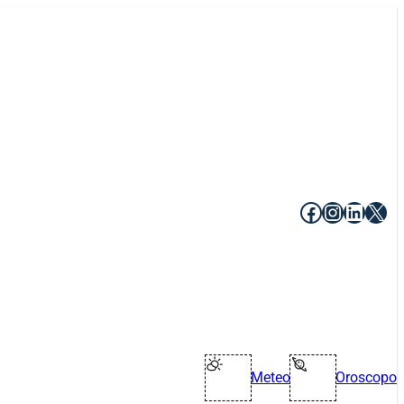
Facebook
Instagr
Linke
X
Meteo
Oroscopo