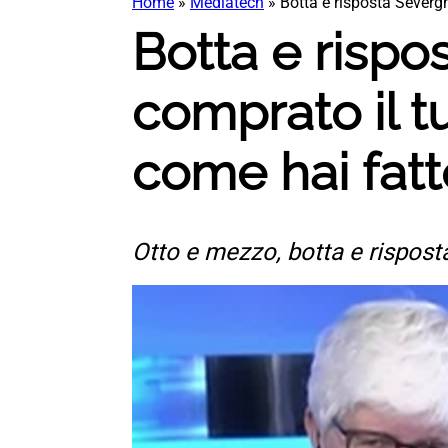
Home
»
Mediatech
»
Botta e risposta Severgn
Botta e rispo
comprato il tu
come hai fat
Otto e mezzo, botta e rispost