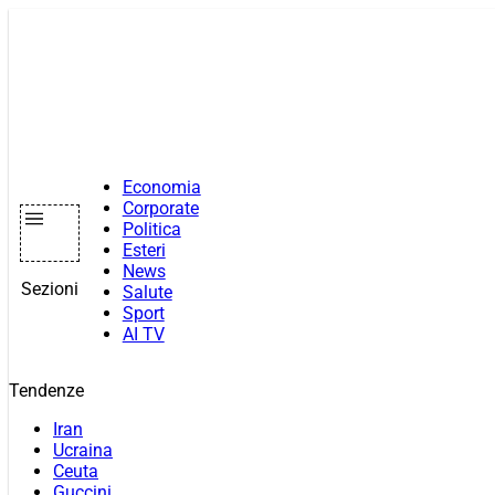
Vai
al
contenuto
Economia
Corporate
Politica
Esteri
News
Sezioni
Salute
Sport
AI TV
Tendenze
Iran
Ucraina
Ceuta
Guccini