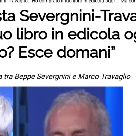
ini-Travaglio: “Ho comprato il tuo libro in edicola oggi”, “Ma c
sta Severgnini-Trava
o libro in edicola o
to? Esce domani”
a tra Beppe Severgnini e Marco Travaglio