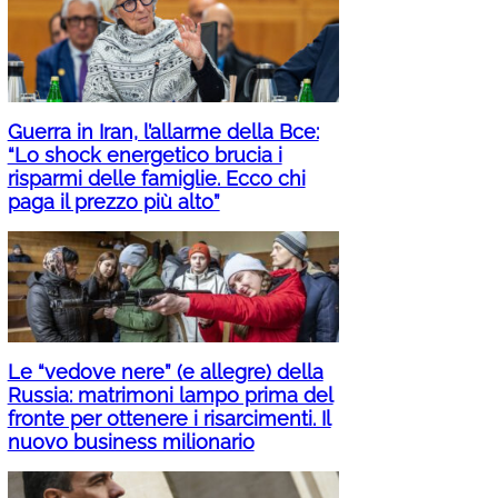
Guerra in Iran, l’allarme della Bce:
“Lo shock energetico brucia i
risparmi delle famiglie. Ecco chi
paga il prezzo più alto”
Le “vedove nere” (e allegre) della
Russia: matrimoni lampo prima del
fronte per ottenere i risarcimenti. Il
nuovo business milionario