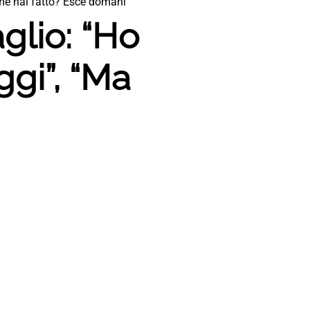
ome hai fatto? Esce domani”
glio: “Ho
ggi”, “Ma