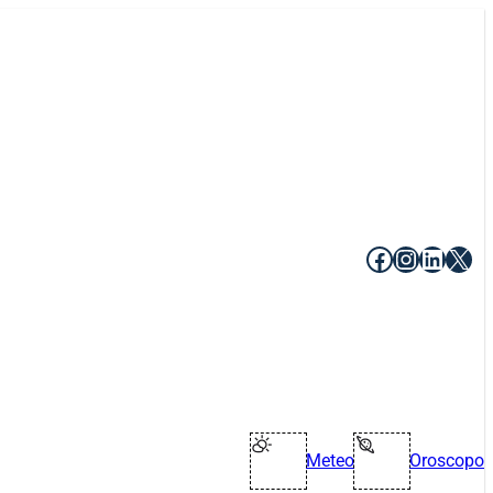
Facebook
Instagr
Linke
X
Meteo
Oroscopo