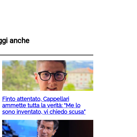
ggi anche
Finto attentato, Cappellari
ammette tutta la verità: “Me lo
sono inventato, vi chiedo scusa”