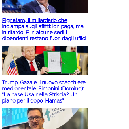
Pignataro, il miliardario che
inciampa sugli affitti: Ion paga, ma
in ritardo. E in alcune sedi i
dipendenti restano fuori dagli uffici
Trump, Gaza e il nuovo scacchiere
mediorientale. Simonini (Domino):
“La base Usa nella Striscia? Un
piano per il dopo-Hamas”