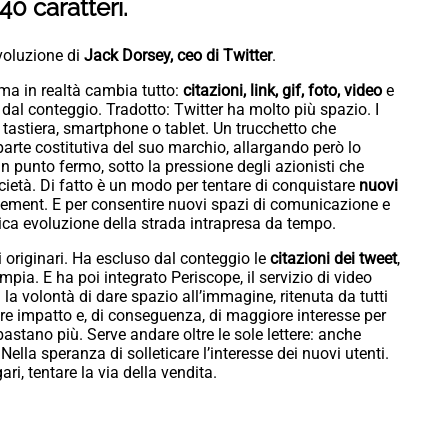
40 caratteri.
ivoluzione di
Jack Dorsey, ceo di Twitter
.
 ma in realtà cambia tutto:
citazioni, link, gif, foto, video
e
dal conteggio. Tradotto: Twitter ha molto più spazio. I
 tastiera, smartphone o tablet. Un trucchetto che
rte costitutiva del suo marchio, allargando però lo
n punto fermo, sotto la pressione degli azionisti che
ocietà. Di fatto è un modo per tentare di conquistare
nuovi
ement. E per consentire nuovi spazi di comunicazione e
ica evoluzione della strada intrapresa da tempo.
ri originari. Ha escluso dal conteggio le
citazioni dei tweet
,
a. E ha poi integrato Periscope, il servizio di video
la volontà di dare spazio all’immagine, ritenuta da tutti
e impatto e, di conseguenza, di maggiore interesse per
bastano più. Serve andare oltre le sole lettere: anche
ella speranza di solleticare l’interesse dei nuovi utenti.
gari, tentare la via della vendita.