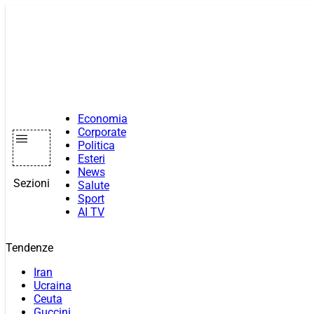
Vai
al
contenuto
Economia
Corporate
Politica
Esteri
News
Sezioni
Salute
Sport
AI TV
Tendenze
Iran
Ucraina
Ceuta
Guccini