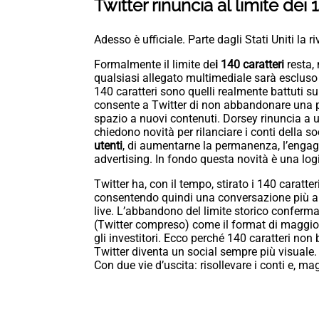
Twitter rinuncia al limite dei 1
Adesso è ufficiale. Parte dagli Stati Uniti la r
Formalmente il limite de
i 140 caratteri
resta,
qualsiasi allegato multimediale sarà escluso 
140 caratteri sono quelli realmente battuti su
consente a Twitter di non abbandonare una pa
spazio a nuovi contenuti. Dorsey rinuncia a u
chiedono novità per rilanciare i conti della s
utenti
, di aumentarne la permanenza, l’engag
advertising. In fondo questa novità è una log
Twitter ha, con il tempo, stirato i 140 caratte
consentendo quindi una conversazione più ampi
live. L’abbandono del limite storico conferma 
(Twitter compreso) come il format di maggior
gli investitori. Ecco perché 140 caratteri non 
Twitter diventa un social sempre più visuale. N
Con due vie d’uscita: risollevare i conti e, ma