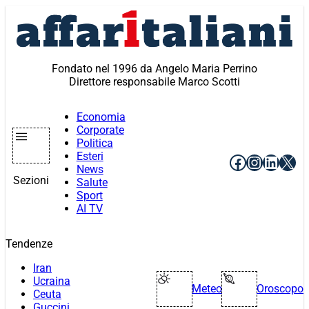
Vai
al
contenuto
Fondato nel 1996 da Angelo Maria Perrino
Direttore responsabile Marco Scotti
Economia
Corporate
Politica
Esteri
Facebook
Instagr
Linke
X
News
Sezioni
Salute
Sport
AI TV
Tendenze
Iran
Ucraina
Meteo
Oroscopo
Ceuta
Guccini