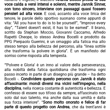
voce calda a versi intensi e solenni, mentre Jannik Sinner,
con tono sincero, interviene con passaggi quasi fossero
pensieri ad alta voce
. E così, accanto alla voce lirica del
tenore, le parole dello sportivo suonano come appunti di
vita: “All you have to do is to be yourself”, “Improve every
day”, “Talent doesn’t exist, it has to be earned”. Il brano,
scritto da Stephan Moccio, Giovanni Caccamo, Alfredo
Rapetti Cheope, lo stesso Andrea Bocelli e prodotto da
PPG Pierpaolo Guerrini, è un omaggio alla fatica ma allo
stesso tempo alla bellezza del percorso, alla “linea sottile
che trasforma la polvere in gloria”. È un manifesto del
sorriso come risposta alla tempesta.
“‘Polvere e Gloria’ è un inno al valore della perseveranza,
alla nobiltà della fatica quotidiana che trasforma ogni
passo incerto in parte di un disegno più grande – ha detto
Bocelli -.
Condividere questo percorso con Jannik è stato
affascinante: mondi diversi ma vicini nell’impegno, nella
disciplina
, nella ricerca costante di autenticità e bellezza. E
confesso di essere suo tifoso da sempre, affascinato non
solo dal suo talento, ma anche dalla sua umiltà e dalla
sua forza interiore”. “
Sono molto onorato e felice di far
parte di questo progetto con Andrea
, che da trent’anni è