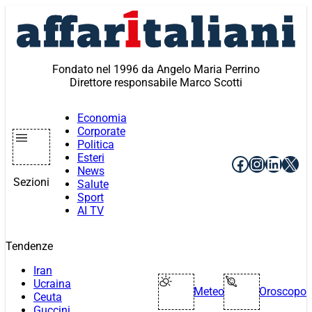
Vai
al
contenuto
Fondato nel 1996 da Angelo Maria Perrino
Direttore responsabile Marco Scotti
Economia
Corporate
Politica
Esteri
Facebook
Instagr
Linke
X
News
Sezioni
Salute
Sport
AI TV
Tendenze
Iran
Ucraina
Meteo
Oroscopo
Ceuta
Guccini