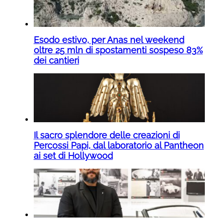
Esodo estivo, per Anas nel weekend
oltre 25 mln di spostamenti sospeso 83%
dei cantieri
Il sacro splendore delle creazioni di
Percossi Papi, dal laboratorio al Pantheon
ai set di Hollywood