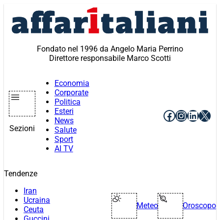
Vai
al
contenuto
Fondato nel 1996 da Angelo Maria Perrino
Direttore responsabile Marco Scotti
Economia
Corporate
Politica
Esteri
Facebook
Instagr
Linke
X
News
Sezioni
Salute
Sport
AI TV
Tendenze
Iran
Ucraina
Meteo
Oroscopo
Ceuta
Guccini