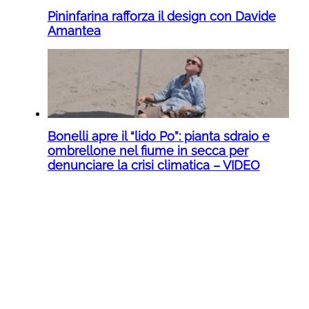
Pininfarina rafforza il design con Davide
Amantea
Bonelli apre il “lido Po”: pianta sdraio e
ombrellone nel fiume in secca per
denunciare la crisi climatica – VIDEO