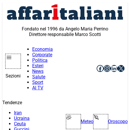
Vai
al
contenuto
Fondato nel 1996 da Angelo Maria Perrino
Direttore responsabile Marco Scotti
Economia
Corporate
Politica
Esteri
Facebook
Instagr
Linke
X
News
Sezioni
Salute
Sport
AI TV
Tendenze
Iran
Ucraina
Meteo
Oroscopo
Ceuta
Guccini