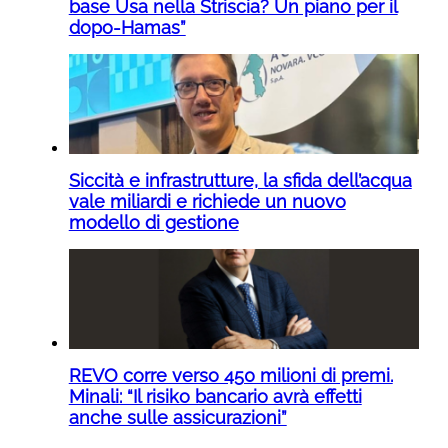
base Usa nella Striscia? Un piano per il
dopo-Hamas”
Siccità e infrastrutture, la sfida dell’acqua
vale miliardi e richiede un nuovo
modello di gestione
REVO corre verso 450 milioni di premi.
Minali: “Il risiko bancario avrà effetti
anche sulle assicurazioni”