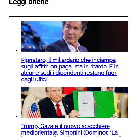
Leggi anche
Pignataro, il miliardario che inciampa
sugli affitti: Ion paga, ma in ritardo. E in
alcune sedi i dipendenti restano fuori
dagli uffici
Trump, Gaza e il nuovo scacchiere
mediorientale. Simonini (Domino): “La