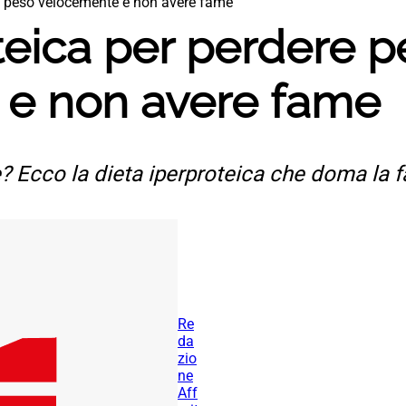
re peso velocemente e non avere fame
teica per perdere 
e non avere fame
Ecco la dieta iperproteica che doma la fa
Re
da
zio
ne
Aff