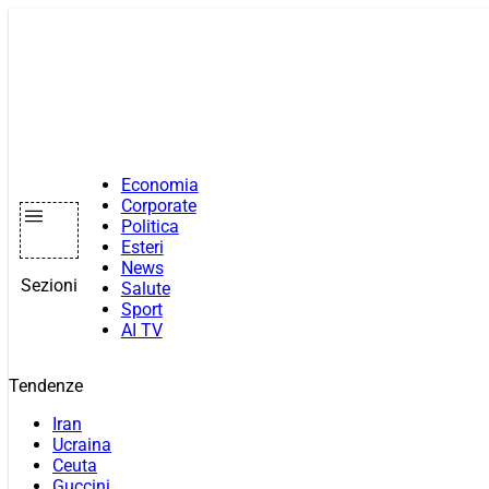
Vai
al
contenuto
Economia
Corporate
Politica
Esteri
News
Sezioni
Salute
Sport
AI TV
Tendenze
Iran
Ucraina
Ceuta
Guccini