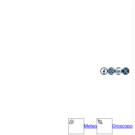
Facebook
Instagr
Linke
X
Meteo
Oroscopo