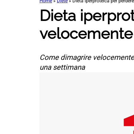
Home
»
Diete
»
Dieta iperproteica per perde
Dieta iperpro
velocemente 
Come dimagrire velocemente? 
una settimana