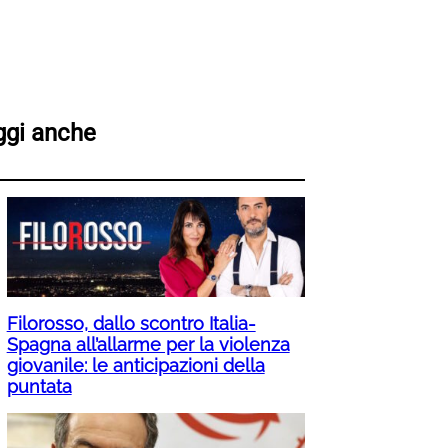
ggi anche
Filorosso, dallo scontro Italia-
Spagna all’allarme per la violenza
giovanile: le anticipazioni della
puntata