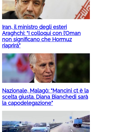
Iran, il ministro degli esteri
Araghchi: “I colloqui con l’Oman
non significano che Hormuz
riaprirà”
Nazionale, Malagò: “Mancini ct è la
scelta giusta. Diana Bianchedi sarà
la capodelegazione”