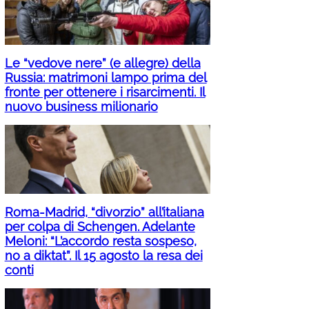
Le “vedove nere” (e allegre) della
Russia: matrimoni lampo prima del
fronte per ottenere i risarcimenti. Il
nuovo business milionario
Roma-Madrid, “divorzio” all’italiana
per colpa di Schengen. Adelante
Meloni: “L’accordo resta sospeso,
no a diktat”. Il 15 agosto la resa dei
conti