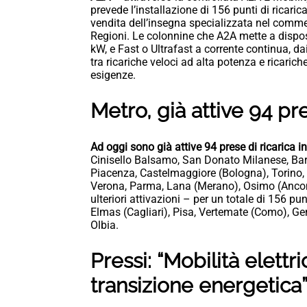
prevede l’installazione di 156 punti di ricarica 
vendita dell’insegna specializzata nel commer
Regioni. Le colonnine che A2A mette a disposi
kW, e Fast o Ultrafast a corrente continua, da
tra ricariche veloci ad alta potenza e ricarich
esigenze.
Metro, già attive 94 pre
Ad oggi sono già attive 94 prese di ricarica
Cinisello Balsamo, San Donato Milanese, Bara
Piacenza, Castelmaggiore (Bologna), Torino, 
Verona, Parma, Lana (Merano), Osimo (Ancona
ulteriori attivazioni – per un totale di 156 pun
Elmas (Cagliari), Pisa, Vertemate (Como), Gen
Olbia.
Pressi: “Mobilità elettr
transizione energetica