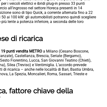
per i veicoli elettrici e ibridi plug-in presso 33 punti
cio all’ingrosso nel settore Horeca presenti in 14
zione sono di tipo Quick, a corrente alternata fino a 22
i 50 ai 100 kW: gli automobilisti potranno quindi scegliere
e più lente a potenza inferiore, a seconda delle loro
se di ricarica
 in 19 punti vendita METRO
a Milano (Cesano Boscone,
nzate), Castellanza, Brescia, Seriate (Bergamo),
Sesto Fiorentino, Lucca, San Giovanni Teatino (Chieti),
), Silea (Treviso) e Ventimiglia. L’accordo prevede
ti di ricarica – anche nelle località di Bari, Bastia Umbra,
ova, La Spezia, Moncalieri, Roma, Sassari, Trieste e
ica, fattore chiave della
”