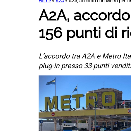
Home
»
A2A
»
A2A, accordo con Metro per l’ins
A2A, accordo 
156 punti di ri
L’accordo tra A2A e Metro Italia
plug-in presso 33 punti vendit