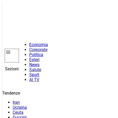
Vai
al
contenuto
Economia
Corporate
Politica
Esteri
News
Sezioni
Salute
Sport
AI TV
Tendenze
Iran
Ucraina
Ceuta
Guccini