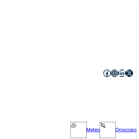
Facebook
Instagr
Linke
X
Meteo
Oroscopo