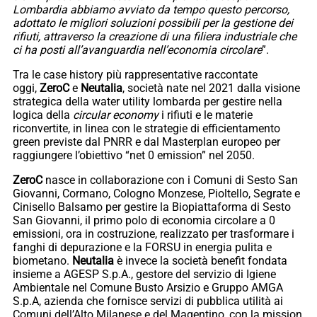
Lombardia abbiamo avviato da tempo questo percorso,
adottato le migliori soluzioni possibili per la gestione dei
rifiuti, attraverso la creazione di una filiera industriale che
ci ha posti all’avanguardia nell’economia circolare
”.
Tra le case history più rappresentative raccontate
oggi,
ZeroC
e
Neutalia
, società nate nel 2021 dalla visione
strategica della water utility lombarda per gestire nella
logica della
circular economy
i rifiuti e le materie
riconvertite, in linea con le strategie di efficientamento
green previste dal PNRR e dal Masterplan europeo per
raggiungere l’obiettivo “net 0 emission” nel 2050.
ZeroC
nasce in collaborazione con i Comuni di Sesto San
Giovanni, Cormano, Cologno Monzese, Pioltello, Segrate e
Cinisello Balsamo per gestire la Biopiattaforma di Sesto
San Giovanni, il primo polo di economia circolare a 0
emissioni, ora in costruzione, realizzato per trasformare i
fanghi di depurazione e la FORSU in energia pulita e
biometano.
Neutalia
è invece la società benefit fondata
insieme a AGESP S.p.A., gestore del servizio di Igiene
Ambientale nel Comune Busto Arsizio e Gruppo AMGA
S.p.A, azienda che fornisce servizi di pubblica utilità ai
Comuni dell’Alto Milanese e del Magentino, con la mission