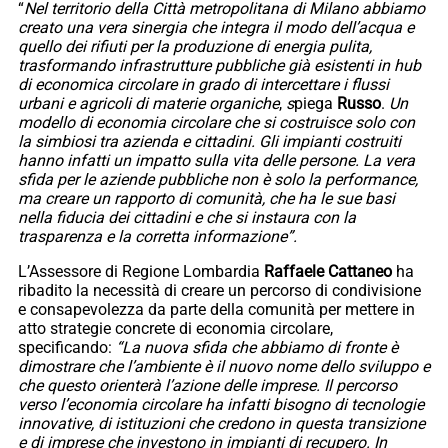
“
Nel territorio della Città metropolitana di Milano abbiamo
creato una vera sinergia che integra il modo dell’acqua e
quello dei rifiuti per la produzione di energia pulita,
trasformando infrastrutture pubbliche già esistenti in hub
di economica circolare in grado di intercettare i flussi
urbani e agricoli di materie organiche
,
s
piega
Russo
.
Un
modello di economia circolare che si costruisce solo con
la simbiosi tra azienda e cittadini. Gli impianti costruiti
hanno infatti un impatto sulla vita delle persone. La vera
sfida per le aziende pubbliche non è solo la performance,
ma creare un rapporto di comunità, che ha le sue basi
nella fiducia dei cittadini e che si instaura con la
trasparenza e la corretta informazione”.
L’Assessore di Regione Lombardia
Raffaele Cattaneo
ha
ribadito la necessità di creare un percorso di condivisione
e consapevolezza da parte della comunità per mettere in
atto strategie concrete di economia circolare,
specificando:
“La nuova sfida che abbiamo di fronte è
dimostrare che l’ambiente è il nuovo nome dello sviluppo e
che questo orienterà l’azione delle imprese. Il percorso
verso l’economia circolare ha infatti bisogno di tecnologie
innovative, di istituzioni che credono in questa transizione
e di imprese che investono in impianti di recupero. In