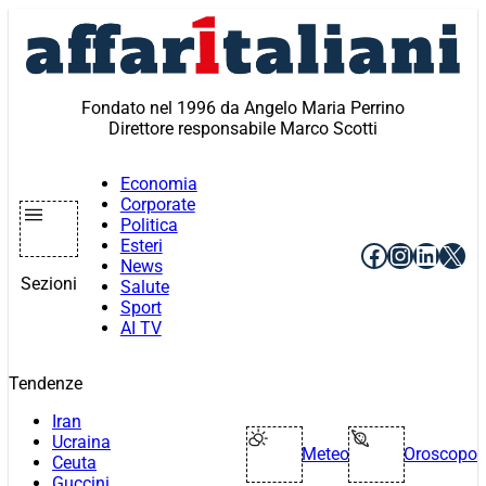
Vai
al
contenuto
Fondato nel 1996 da Angelo Maria Perrino
Direttore responsabile Marco Scotti
Economia
Corporate
Politica
Esteri
Facebook
Instagr
Linke
X
News
Sezioni
Salute
Sport
AI TV
Tendenze
Iran
Ucraina
Meteo
Oroscopo
Ceuta
Guccini