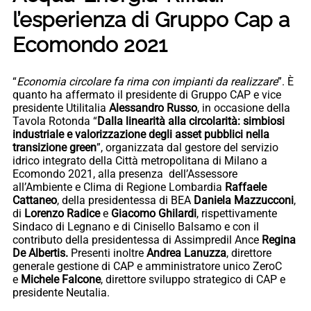
l’esperienza di Gruppo Cap a
Ecomondo 2021
“
Economia circolare fa rima con impianti da realizzare
”. È
quanto ha affermato il presidente di Gruppo CAP e vice
presidente Utilitalia
Alessandro Russo
, in occasione della
Tavola Rotonda “
Dalla linearità alla circolarità: simbiosi
industriale e valorizzazione degli asset pubblici nella
transizione green
”, organizzata dal gestore del servizio
idrico integrato della Città metropolitana di Milano a
Ecomondo 2021, alla presenza dell’Assessore
all’Ambiente e Clima di Regione Lombardia
Raffaele
Cattaneo
, della presidentessa di BEA
Daniela Mazzucconi
,
di
Lorenzo Radice
e
Giacomo Ghilardi
, rispettivamente
Sindaco di Legnano e di Cinisello Balsamo e con il
contributo della presidentessa di Assimpredil Ance
Regina
De Albertis.
Presenti inoltre
Andrea Lanuzza
, direttore
generale gestione di CAP e amministratore unico ZeroC
e
Michele Falcone
, direttore sviluppo strategico di CAP e
presidente Neutalia.