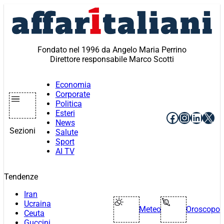
Vai
al
contenuto
Fondato nel 1996 da Angelo Maria Perrino
Direttore responsabile Marco Scotti
Economia
Corporate
Politica
Esteri
Facebook
Instagr
Linke
X
News
Sezioni
Salute
Sport
AI TV
Tendenze
Iran
Ucraina
Meteo
Oroscopo
Ceuta
Guccini