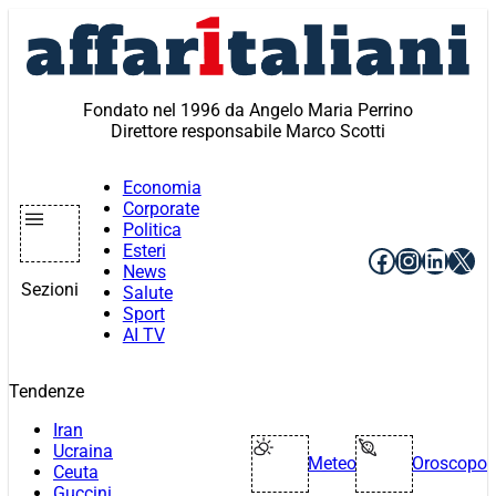
Vai
al
contenuto
Fondato nel 1996 da Angelo Maria Perrino
Direttore responsabile Marco Scotti
Economia
Corporate
Politica
Esteri
Facebook
Instagr
Linke
X
News
Sezioni
Salute
Sport
AI TV
Tendenze
Iran
Ucraina
Meteo
Oroscopo
Ceuta
Guccini