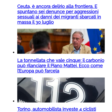
Ceuta, è ancora delirio alla frontiera. E
spuntano sei denunce per aggressioni
sessuali ai danni dei migranti sbarcati in
massa il 30 luglio
La tonnellata che vale cinque: il carbonio
può rilanciare il Piano Mattei. Ecco come
l’Europa può farcela
Torino, automobilista investe 4 ciclisti