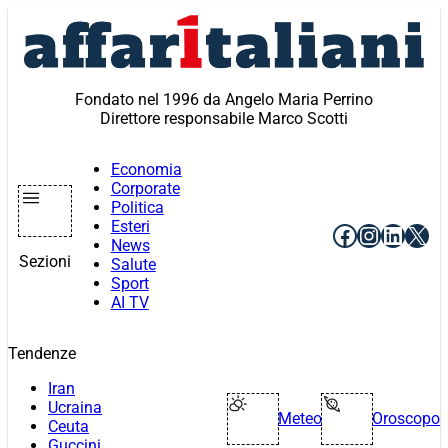
Vai
al
contenuto
Fondato nel 1996 da Angelo Maria Perrino
Direttore responsabile Marco Scotti
Economia
Corporate
Politica
Esteri
Facebook
Instagr
Linke
X
News
Sezioni
Salute
Sport
AI TV
Tendenze
Iran
Ucraina
Meteo
Oroscopo
Ceuta
Guccini