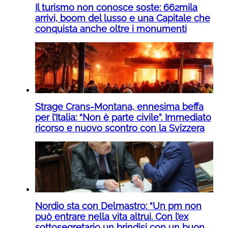
Il turismo non conosce soste: 662mila
arrivi, boom del lusso e una Capitale che
conquista anche oltre i monumenti
Strage Crans-Montana, ennesima beffa
per l’Italia: “Non è parte civile”. Immediato
ricorso e nuovo scontro con la Svizzera
Nordio sta con Delmastro: “Un pm non
può entrare nella vita altrui. Con l’ex
sottosegretario un brindisi con un buon