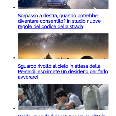
Sorpasso a destra, quando potrebbe
diventare consentito? In studio nuove
regole del codice della strada
Sguardo rivolto al cielo in attesa delle
Perseidi, esprimete un desiderio per farlo
avverare!