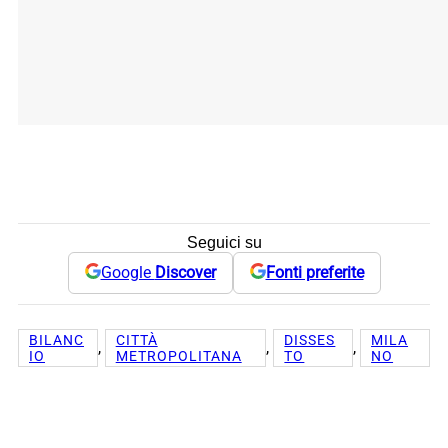
Seguici su
Google
Discover
Fonti preferite
BILANC
CITTÀ
DISSES
MILA
, 
, 
, 
IO
METROPOLITANA
TO
NO