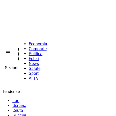
Vai
al
contenuto
Economia
Corporate
Politica
Esteri
News
Sezioni
Salute
Sport
AI TV
Tendenze
Iran
Ucraina
Ceuta
Guccini