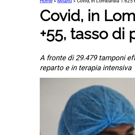
Home
»
Milano
»
Covid, in Lombardia 1.625 n
Covid, in Lom
+55, tasso di 
A fronte di 29.479 tamponi eff
reparto e in terapia intensiva