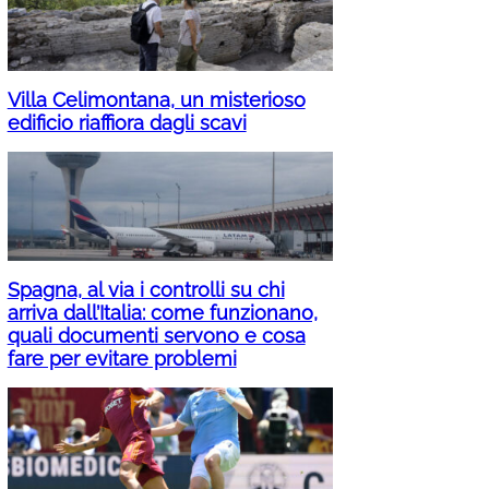
Villa Celimontana, un misterioso
edificio riaffiora dagli scavi
Spagna, al via i controlli su chi
arriva dall’Italia: come funzionano,
quali documenti servono e cosa
fare per evitare problemi