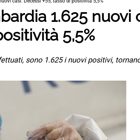
uovi casi. Decessi +55, tasso di positività 5,5%
bardia 1.625 nuovi 
positività 5,5%
ettuati, sono 1.625 i nuovi positivi, tornan