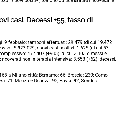
625 i nuovi positivi, tornano ad aumentare i ricoverati in
vi casi. Decessi +55, tasso di
i, 9 febbraio: tamponi effettuati: 29.479 (di cui 19.472
sivo: 5.923.079; nuovi casi positivi: 1.625 (di cui 53
e complessivo: 477.407 (+905), di cui 3.103 dimessi e
; ricoverati non in terapia intensiva: 3.553 (+62); decessi,
i 168 a Milano città; Bergamo: 66; Brescia: 239; Como:
va: 71; Monza e Brianza: 93; Pavia: 92; Sondrio: