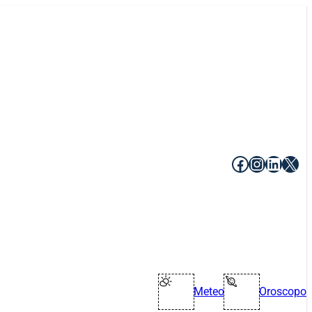
Facebook
Instagr
Linke
X
Meteo
Oroscopo