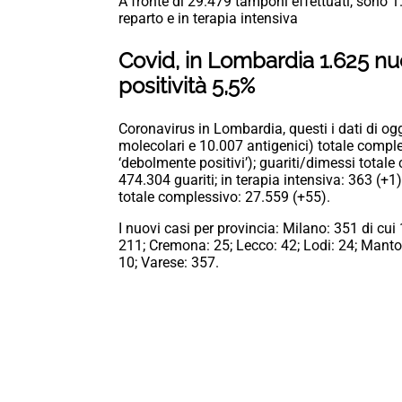
A fronte di 29.479 tamponi effettuati, sono 1.
reparto e in terapia intensiva
Covid, in Lombardia 1.625 nuo
positività 5,5%
Coronavirus in Lombardia, questi i dati di ogg
molecolari e 10.007 antigenici) totale comples
‘debolmente positivi’); guariti/dimessi total
474.304 guariti; in terapia intensiva: 363 (+1)
totale complessivo: 27.559 (+55).
I nuovi casi per provincia: Milano: 351 di cu
211; Cremona: 25; Lecco: 42; Lodi: 24; Manto
10; Varese: 357.