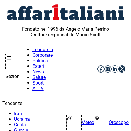
Vai
al
contenuto
Fondato nel 1996 da Angelo Maria Perrino
Direttore responsabile Marco Scotti
Economia
Corporate
Politica
Esteri
Facebook
Instagr
Linke
X
News
Sezioni
Salute
Sport
AI TV
Tendenze
Iran
Ucraina
Meteo
Oroscopo
Ceuta
Guccini