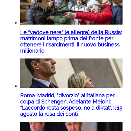
Le “vedove nere” (e allegre) della Russia:
matrimoni lampo prima del fronte per
ottenere i risarcimenti. Il nuovo business
milionario
Roma-Madrid, “divorzio” all’italiana per
colpa di Schengen. Adelante Meloni:
“L’accordo resta sospeso, no a diktat”. Il 15
agosto la resa dei conti