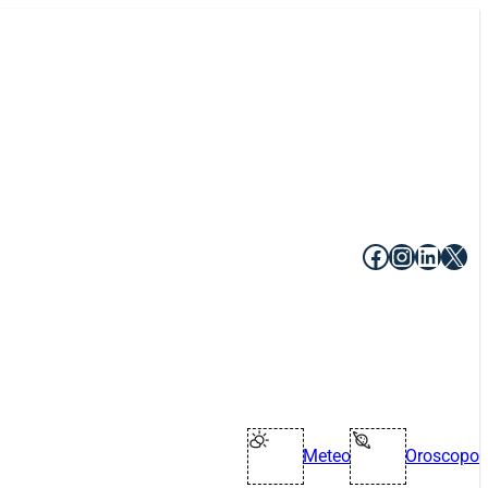
Facebook
Instagr
Linke
X
Meteo
Oroscopo