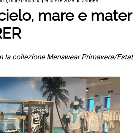
cielo, mare e materia per la P/E 2026 di MooRER
cielo, mare e mater
RER
 la collezione Menswear Primavera/Estate 