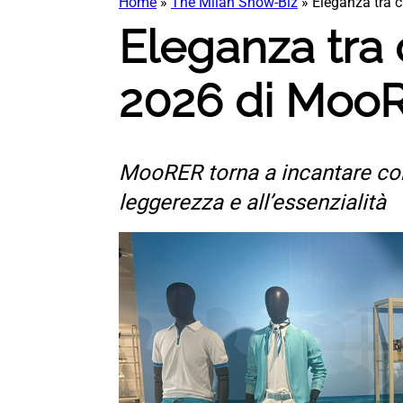
Home
»
The Milan Show-Biz
»
Eleganza tra 
Eleganza tra 
2026 di Moo
MooRER torna a incantare con
leggerezza e all’essenzialità