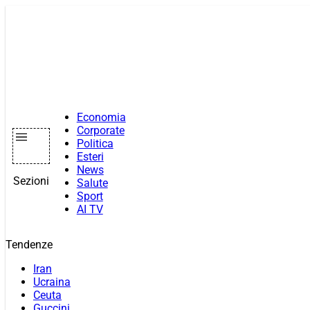
Vai
al
contenuto
Economia
Corporate
Politica
Esteri
News
Sezioni
Salute
Sport
AI TV
Tendenze
Iran
Ucraina
Ceuta
Guccini