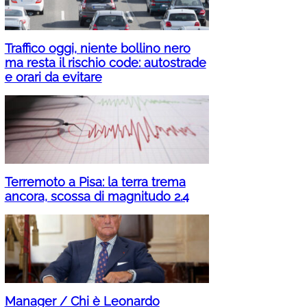
Traffico oggi, niente bollino nero
ma resta il rischio code: autostrade
e orari da evitare
Terremoto a Pisa: la terra trema
ancora, scossa di magnitudo 2.4
Manager / Chi è Leonardo