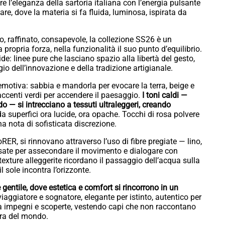
re l’eleganza della sartoria italiana con l’energia pulsante
are, dove la materia si fa fluida, luminosa, ispirata da
 raffinato, consapevole, la collezione SS26 è un
a propria forza, nella funzionalità il suo punto d’equilibrio.
de: linee pure che lasciano spazio alla libertà del gesto,
io dell’innovazione e della tradizione artigianale.
motiva: sabbia e mandorla per evocare la terra, beige e
 accenti verdi per accendere il paesaggio.
I toni caldi —
 — si intrecciano a tessuti ultraleggeri, creando
da superfici ora lucide, ora opache. Tocchi di rosa polvere
 nota di sofisticata discrezione.
RER, si rinnovano attraverso l’uso di fibre pregiate — lino,
nsate per assecondare il movimento e dialogare con
exture alleggerite ricordano il passaggio dell’acqua sulla
 il sole incontra l’orizzonte.
 gentile, dove estetica e comfort si rincorrono in un
ggiatore e sognatore, elegante per istinto, autentico per
 tra impegni e scoperte, vestendo capi che non raccontano
era del mondo.