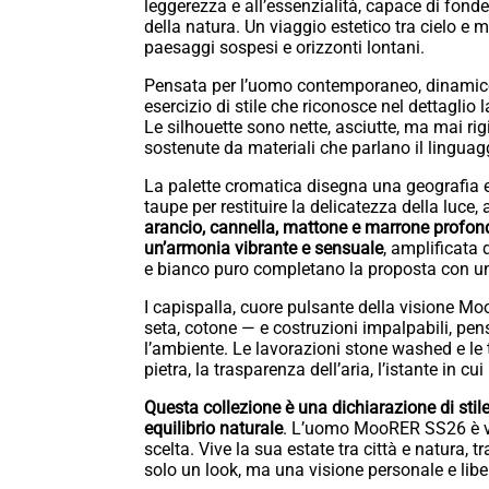
leggerezza e all’essenzialità, capace di fonde
della natura. Un viaggio estetico tra cielo e m
paesaggi sospesi e orizzonti lontani.
Pensata per l’uomo contemporaneo, dinamico,
esercizio di stile che riconosce nel dettaglio l
Le silhouette sono nette, asciutte, ma mai rigi
sostenute da materiali che parlano il linguagg
La palette cromatica disegna una geografia e
taupe per restituire la delicatezza della luce,
arancio, cannella, mattone e marrone profondo
un’armonia vibrante e sensuale
, amplificata 
e bianco puro completano la proposta con una
I capispalla, cuore pulsante della visione Moo
seta, cotone — e costruzioni impalpabili, pe
l’ambiente. Le lavorazioni stone washed e le t
pietra, la trasparenza dell’aria, l’istante in cui
Questa collezione è una dichiarazione di stile
equilibrio naturale
. L’uomo MooRER SS26 è via
scelta. Vive la sua estate tra città e natura,
solo un look, ma una visione personale e lib