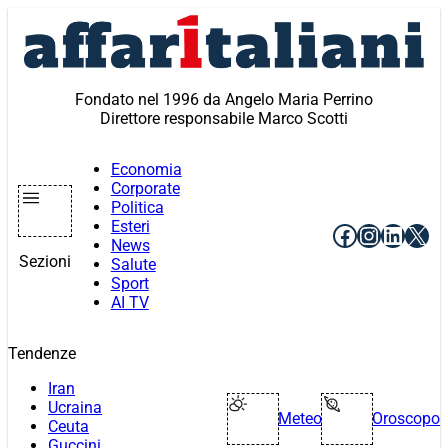
Vai
al
contenuto
Fondato nel 1996 da Angelo Maria Perrino
Direttore responsabile Marco Scotti
Economia
Corporate
Politica
Esteri
Facebook
Instagr
Linke
X
News
Sezioni
Salute
Sport
AI TV
Tendenze
Iran
Ucraina
Meteo
Oroscopo
Ceuta
Guccini