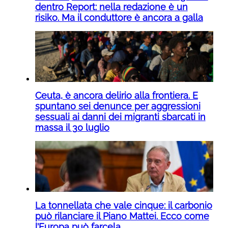
dentro Report: nella redazione è un
risiko. Ma il conduttore è ancora a galla
Ceuta, è ancora delirio alla frontiera. E
spuntano sei denunce per aggressioni
sessuali ai danni dei migranti sbarcati in
massa il 30 luglio
La tonnellata che vale cinque: il carbonio
può rilanciare il Piano Mattei. Ecco come
l’Europa può farcela