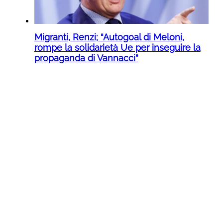
Migranti, Renzi; “Autogoal di Meloni,
rompe la solidarietà Ue per inseguire la
propaganda di Vannacci”