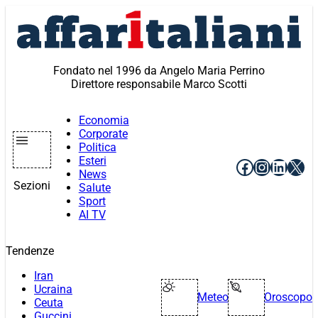
Vai
al
contenuto
Fondato nel 1996 da Angelo Maria Perrino
Direttore responsabile Marco Scotti
Economia
Corporate
Politica
Esteri
Facebook
Instagr
Linke
X
News
Sezioni
Salute
Sport
AI TV
Tendenze
Iran
Ucraina
Meteo
Oroscopo
Ceuta
Guccini