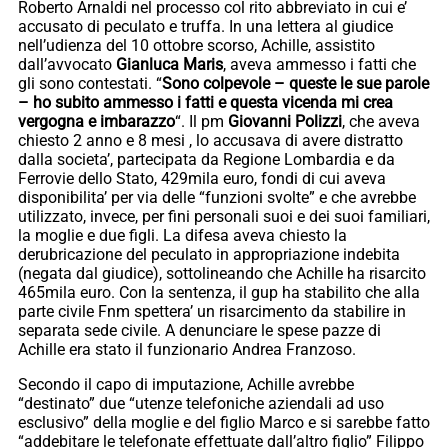
Roberto Arnaldi nel processo col rito abbreviato in cui e’
accusato di peculato e truffa. In una lettera al giudice
nell’udienza del 10 ottobre scorso, Achille, assistito
dall’avvocato
Gianluca Maris
, aveva ammesso i fatti che
gli sono contestati. “
Sono colpevole – queste le sue parole
– ho subito ammesso i fatti e questa vicenda mi crea
vergogna e imbarazzo
“. Il pm
Giovanni Polizzi
, che aveva
chiesto 2 anno e 8 mesi , lo accusava di avere distratto
dalla societa’, partecipata da Regione Lombardia e da
Ferrovie dello Stato, 429mila euro, fondi di cui aveva
disponibilita’ per via delle “funzioni svolte” e che avrebbe
utilizzato, invece, per fini personali suoi e dei suoi familiari,
la moglie e due figli. La difesa aveva chiesto la
derubricazione del peculato in appropriazione indebita
(negata dal giudice), sottolineando che Achille ha risarcito
465mila euro. Con la sentenza, il gup ha stabilito che alla
parte civile Fnm spettera’ un risarcimento da stabilire in
separata sede civile. A denunciare le spese pazze di
Achille era stato il funzionario Andrea Franzoso.
Secondo il capo di imputazione, Achille avrebbe
“destinato” due “utenze telefoniche aziendali ad uso
esclusivo” della moglie e del figlio Marco e si sarebbe fatto
“addebitare le telefonate effettuate dall’altro figlio” Filippo