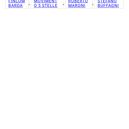
FINLOM
MOVIMENT
ROBERTO
STEFANO
, 
, 
, 
BARDA
O 5 STELLE
MARONI
BUFFAGNI