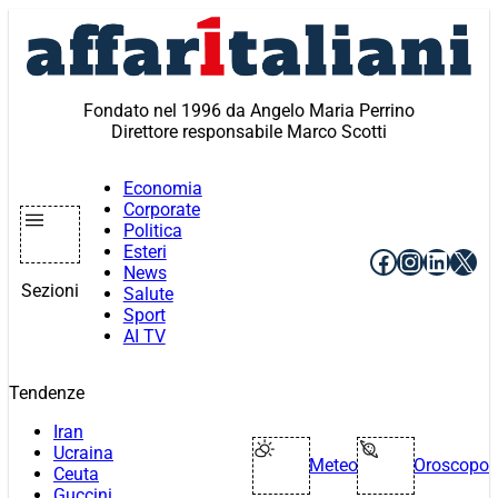
Vai
al
contenuto
Fondato nel 1996 da Angelo Maria Perrino
Direttore responsabile Marco Scotti
Economia
Corporate
Politica
Esteri
Facebook
Instagr
Linke
X
News
Sezioni
Salute
Sport
AI TV
Tendenze
Iran
Ucraina
Meteo
Oroscopo
Ceuta
Guccini